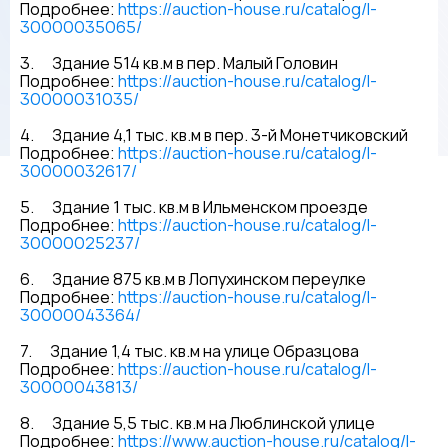
Подробнее:
https://auction-house.ru/catalog/l-
30000035065/
3.
Здание 514 кв.м в пер. Малый Головин
Подробнее:
https://auction-house.ru/catalog/l-
30000031035/
4.
Здание 4,1 тыс. кв.м в пер. 3-й Монетчиковский
Подробнее:
https://auction-house.ru/catalog/l-
30000032617/
5.
Здание 1 тыс. кв.м в Ильменском проезде
Подробнее:
https://auction-house.ru/catalog/l-
30000025237/
6. Здание 875 кв.м в Лопухинском переулке
Подробнее:
https://auction-house.ru/catalog/l-
30000043364/
7.
Здание 1,4 тыс. кв.м на улице Образцова
Подробнее:
https://auction-house.ru/catalog/l-
30000043813/
8.
Здание 5,5 тыс. кв.м на Люблинской улице
Подробнее:
https://www.auction-house.ru/catalog/l-