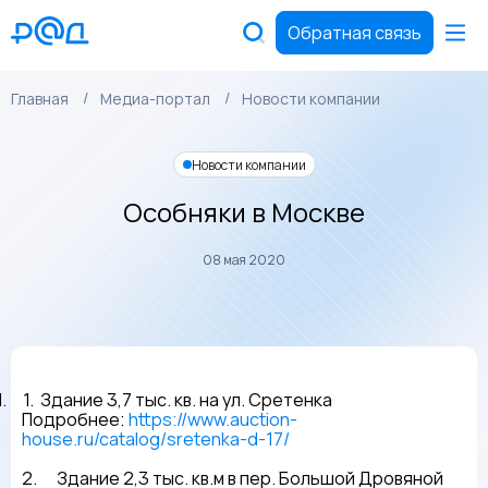
Обратная связь
Главная
Медиа-портал
Новости компании
Новости компании
Особняки в Москве
08 мая 2020
1. 1.
Здание 3,7 тыс. кв. на ул. Сретенка
Подробнее:
https://www.auction-
house.ru/catalog/sretenka-d-17/
2.
Здание 2,3 тыс. кв.м в пер. Большой Дровяной