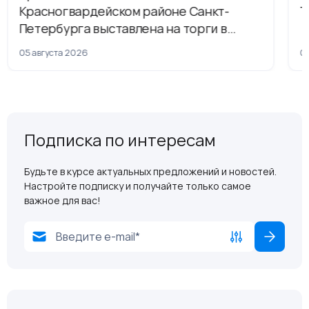
Красногвардейском районе Санкт-
Т
Петербурга выставлена на торги в
рамках приватизации
05 августа 2026
04
Подписка по интересам
Будьте в курсе актуальных предложений и новостей.
Настройте подписку и получайте только самое
важное для вас!