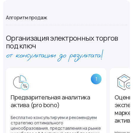
Алгоритм продаж
Организация электронных торгов
под ключ
от консультации до результата!
1
Предварительная аналитика
Оценк
актива (pro bono)
экспе
маркет
Бесплатно консультируем и рекомендуем
актив
стратегию оптимального
ценообразования, представления на рынке
Наши ана