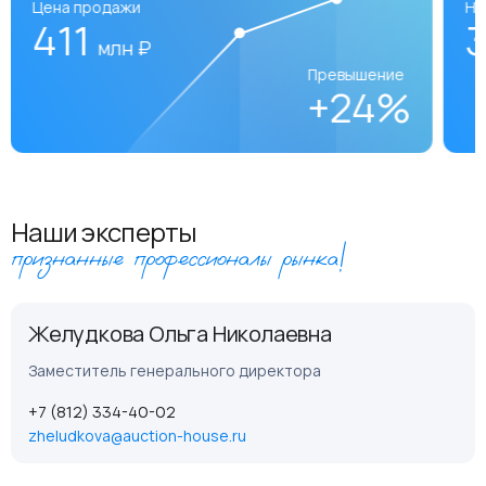
Цена продажи
На
411
млн ₽
Превышение
+24%
Наши эксперты
признанные профессионалы рынка!
Желудкова Ольга Николаевна
Заместитель генерального директора
+7 (812) 334-40-02
zheludkova@auction-house.ru