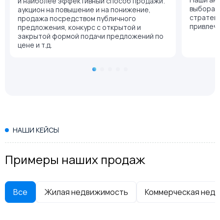
и наиболее эффективный способ продажи:
выбора 
аукцион на повышение и на понижение,
стратеги
продажа посредством публичного
привлеч
предложения, конкурс с открытой и
закрытой формой подачи предложений по
цене и т.д.
НАШИ КЕЙСЫ
Примеры наших продаж
Все
Жилая недвижимость
Коммерческая нед