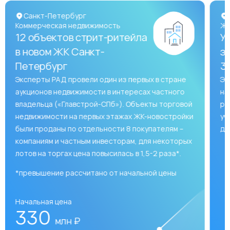
Санкт-Петербург
Коммерческая недвижимость
Жи
12 объектов стрит-ритейла
У
в новом ЖК Санкт-
з
Петербург
35
Эксперты РАД провели один из первых в стране
Эк
аукционов недвижимости в интересах частного
на
владельца («Главстрой-СПб»). Объекты торговой
ре
недвижимости на первых этажах ЖК-новостройки
уч
были проданы по отдельности 8 покупателям –
до
компаниям и частным инвесторам, для некоторых
лотов на торгах цена повысилась в 1,5-2 раза*.
*превышение рассчитано от начальной цены
Начальная цена
330
млн ₽