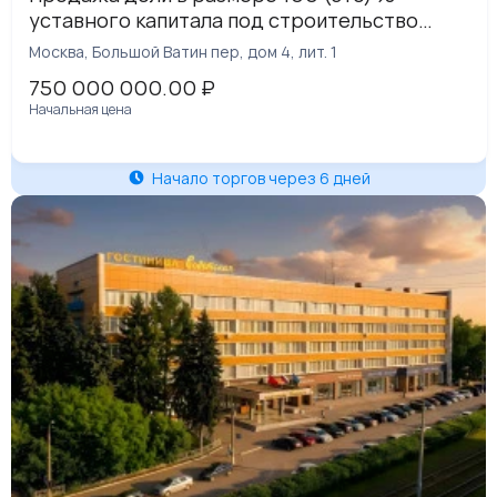
уставного капитала под строительство
Индивидуального Жилищного
Москва, Большой Ватин пер, дом 4, лит. 1
Строительства «ВАТИН» в 10-ти минутах
750 000 000.00
₽
пешком от метро Таганская
Начальная цена
Начало торгов через 6 дней