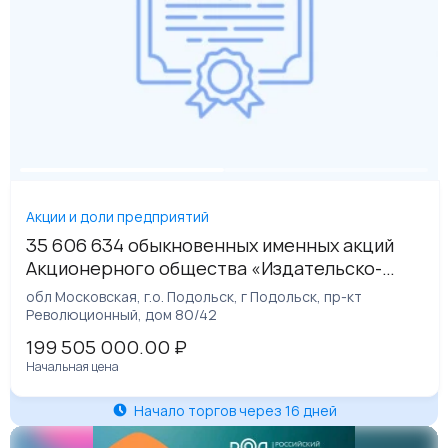
Акции и доли предприятий
35 606 634 обыкновенных именных акций
Акционерного общества «Издательско-
полиграфический комплекс «Подольская
обл Московская, г.о. Подольск, г Подольск, пр-кт
фабрика офсетной печати», что составляет
Революционный, дом 80/42
49% уставного капитала
199 505 000.00
₽
Начальная цена
Начало торгов через 16 дней