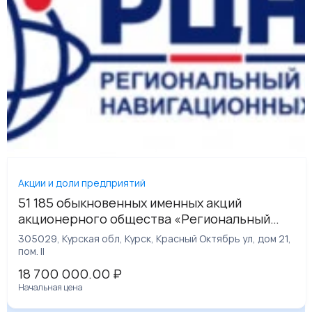
Акции и доли предприятий
51 185 обыкновенных именных акций
акционерного общества «Региональный
центр навигационных услуг по Курской
305029, Курская обл, Курск, Красный Октябрь ул, дом 21,
области», что составляет 45% уставного
пом. II
капитала
18 700 000.00
₽
Начальная цена