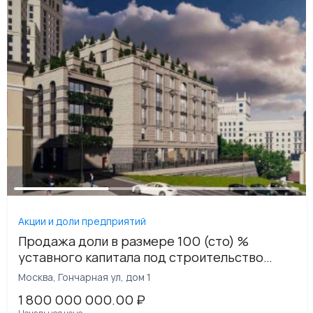
Акции и доли предприятий
Продажа доли в размере 100 (сто) %
уставного капитала под строительство
ЖИЛОГО КОМПЛЕКСА "ГОНЧАРНАЯ" рядом с
Москва, Гончарная ул, дом 1
высоткой на Котельнической набережной
1 800 000 000.00
₽