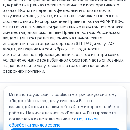
для работы в рамках государственного и корпоративного
заказа. Входит в перечень федеральных площадок по
закупкам: 44-ФЗ, 223-ФЗ, 615-ПП РФ. Основан 31.08.2009 в
соответствии с Распоряжением Правительства РФ № 1186-р
от 19.08.2009. Является федеральным агентом по продаже
имущества, уполномоченным Правительством Российской
Федерации. Вся представленная на данном сайте
информация, касающаяся сервисов ЭТП РАД и услуг АО
«РАД», актуальна на сентябрь 2025 года, носит
исключительно информационный характер и ни при каких
условиях не является публичной офертой. Часть описанных
на данном сайте услуг оказываются с привлечением
сторонних компаний.
Пользовательское соглашение
Мы используем файлы cookie и метрическую систему
Политика АО "РАД" в отношении обработки персональных
«Яндекс.Метрика», для улучшения Вашего
данных
взаимодействия с нашим веб-сайтом и корректной его
Политика обработки файлов cookie
работы. Нажимая на кнопку «Принять» Вы выражаете
Карта сайта
согласие на их использование и с
Политикой
обработки файлов cookie
© 2009 - 2026 АО «Российский аукционный дом»