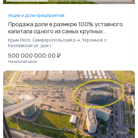
Акции и доли предприятий
Продажа доли в размере 100% уставного
капитала одного из самых крупных
Дилерских автоцентров в Москве и МО ГК
Крым Респ, Симферопольский р-н, Укромное с,
«Обухов» Домодедово, вдоль трассы А-105,
Кезлевская ул, дом 1
ведущей в аэропорт «Домодедово» с
500 000 000.00
₽
готовой инфраструктурой и наработанной
Начальная цена
сетью поставщиков