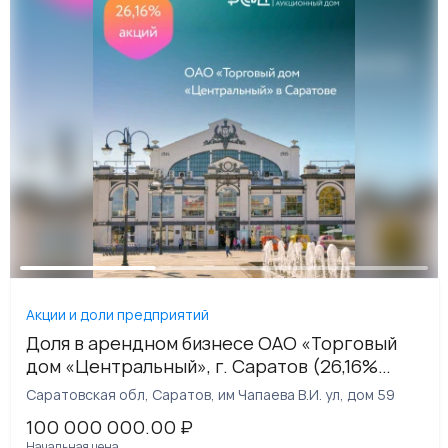
Акции и доли предприятий
Доля в арендном бизнесе ОАО «Торговый
дом «Центральный», г. Саратов (26,16%
акций - 17 950 штук)
Саратовская обл, Саратов, им Чапаева В.И. ул, дом 59
100 000 000.00
₽
Начальная цена