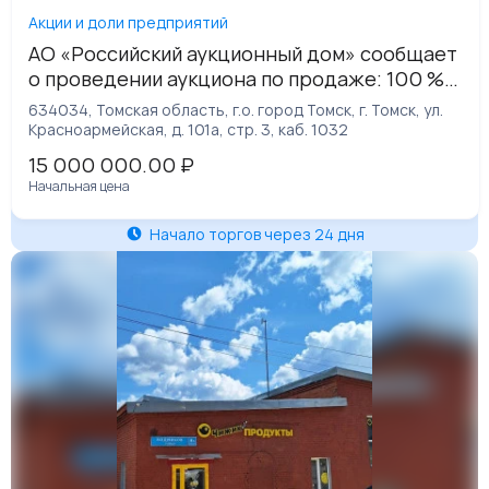
Акции и доли предприятий
АО «Российский аукционный дом» сообщает
о проведении аукциона по продаже: 100 %
доли ООО «СИНТЕК» (ИНН 7017445875, ОГРН
634034, Томская область, г.о. город Томск, г. Томск, ул.
1187031059599) , принадлежащей ООО
Красноармейская, д. 101а, стр. 3, каб. 1032
«НЕФТЕГРУПП-ХОЛДИНГ» (ИНН
15 000 000.00
₽
7203422402) и Багнюк О.А. (ИНН
Начальная цена
770405922550).
Начало торгов через 24 дня