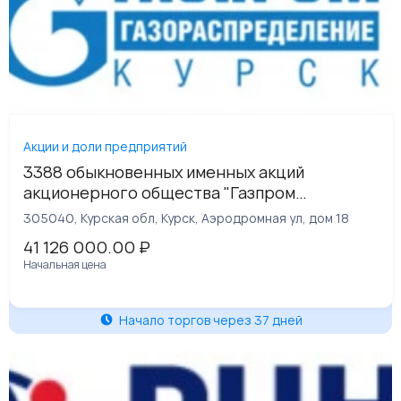
Акции и доли предприятий
3388 обыкновенных именных акций
акционерного общества "Газпром
газораспределение Курск", что составляет
305040, Курская обл, Курск, Аэродромная ул, дом 18
3,83% уставного капитала
41 126 000.00
₽
Начальная цена
Начало торгов через 37 дней