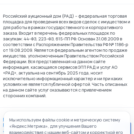
Российский аукционный дом (РАД) – федеральная торговая
площадка для проведения всех видов сделок с имуществом и
для работы в рамках государственного и корпоративного
заказа. Входит в перечень федеральных площадок по
закупкам: 44-ФЗ, 223-ФЗ, 615-ПП РФ. Основан 31.08.2009 в
соответствии с Распоряжением Правительства РФ № 1186-р
от 19.08.2009. Является федеральным агентом по продаже
имущества, уполномоченным Правительством Российской
Федерации. Вся представленная на данном сайте
информация, касающаяся сервисов ЭТП РАД и услуг АО
«РАД», актуальна на сентябрь 2025 года, носит
исключительно информационный характер и ни при каких
условиях не является публичной офертой. Часть описанных
на данном сайте услуг оказываются с привлечением
сторонних компаний.
Пользовательское соглашение
Мы используем файлы cookie и метрическую систему
Политика АО "РАД" в отношении обработки персональных
«Яндекс.Метрика», для улучшения Вашего
данных
взаимодействия с нашим веб-сайтом и корректной его