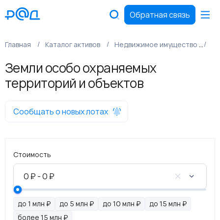
Обратная связь
Главная
Каталог активов
Недвижимое имущество
Зе
Земли особо охраняемых
территорий и объектов
Сообщать о новых лотах
Стоимость
до 1 млн ₽
до 5 млн ₽
до 10 млн ₽
до 15 млн ₽
более 15 млн ₽