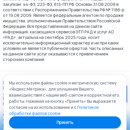
закупкам: 44-ФЗ, 223-ФЗ, 615-ПП РФ. Основан 31.08.2009 в
соответствии с Распоряжением Правительства РФ № 1186-р
от 19.08.2009. Является федеральным агентом по продаже
имущества, уполномоченным Правительством Российской
Федерации. Вся представленная на данном сайте
информация, касающаяся сервисов ЭТП РАД и услуг АО
«РАД», актуальна на сентябрь 2025 года, носит
исключительно информационный характер и ни при каких
условиях не является публичной офертой. Часть описанных
на данном сайте услуг оказываются с привлечением
сторонних компаний.
Пользовательское соглашение
Мы используем файлы cookie и метрическую систему
Политика АО "РАД" в отношении обработки персональных
«Яндекс.Метрика», для улучшения Вашего
данных
взаимодействия с нашим веб-сайтом и корректной его
Политика обработки файлов cookie
работы. Нажимая на кнопку «Принять» Вы выражаете
Карта сайта
согласие на их использование и с
Политикой
обработки файлов cookie
© 2009 - 2026 АО «Российский аукционный дом»
Приложение «РАД Каталог»
универсальная торговая площадка. Все права защищены.
Принять
Теперь у вас в кармане все торги ЭТП РАД Lot-online
Создание сайта:
Alt It Solutions