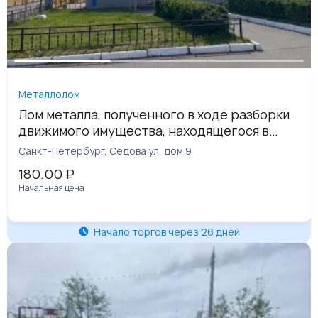
Металлолом
Лом металла, полученного в ходе разборки
движимого имущества, находящегося в
аренде у ООО «ПетербургГаз», общий вес
Санкт-Петербург, Седова ул, дом 9
16,72 кг, реестровый номер
180.00
₽
0024КДЗ0000059
Начальная цена
Начало торгов через 26 дней