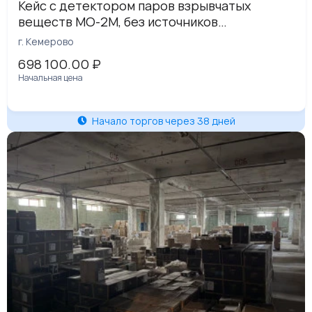
Кейс с детектором паров взрывчатых
веществ МО-2М, без источников
ионизирующего излучения на основе
г. Кемерово
трития, пригодно к эксплуатации при
698 100.00
₽
использовании радионуклидных источников
Начальная цена
ВН3.223 и ВН3.324, г. Кемерово
Начало торгов через 38 дней