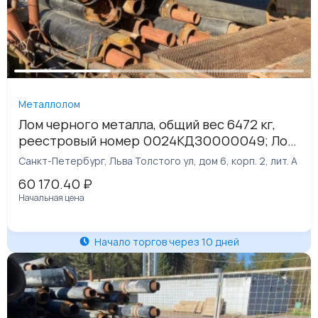
Металлолом
Лом черного металла, общий вес 6472 кг,
реестровый номер 0024КДЗ0000049; Лом
черного металла, общий вес 49 кг,
Санкт-Петербург, Льва Толстого ул, дом 6, корп. 2, лит. А
реестровый номер 0024КДЗ0000050,
60 170.40
₽
Начальная цена
Начало торгов через 10 дней