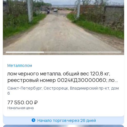
Металлолом
лом черного металла, общий вес 120,8 кг,
реестровый номер 0024КДЗ0000060; лом
черного металла, общий вес 6945,3 кг,
Санкт-Петербург, Сестрорецк, Владимирский пр-кт, дом
реестровый номер 0024КДЗ0000061
6
77 550.00
₽
Начальная цена
Начало торгов через 26 дней