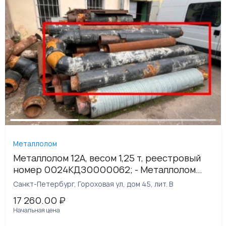
Металлолом
Металлолом 12А, весом 1,25 т, реестровый
номер 0024КДЗ0000062; - Металлолом
12А, весом 0,146 т, реестровый номер
Санкт-Петербург, Гороховая ул, дом 45, лит. В
0024КДЗ0000063; - Металлолом
17 260.00
₽
нержавеющая сталь 12х18Н10Т, весом 0,008
Начальная цена
т, реестровый номер 0024КДЗ0000064