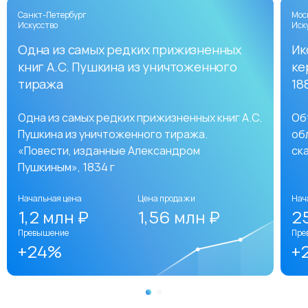
Санкт-Петербург
Мос
Искусство
Иск
Одна из самых редких прижизненных
Ик
книг А.С. Пушкина из уничтоженного
ке
тиража
18
Одна из самых редких прижизненных книг А.С.
Об
Пушкина из уничтоженного тиража.
об
«Повести, изданные Александром
ск
Пушкиным», 1834 г
Начальная цена
Цена продажи
Нач
1,2 млн ₽
1,56 млн ₽
2
Превышение
Пре
+24%
+