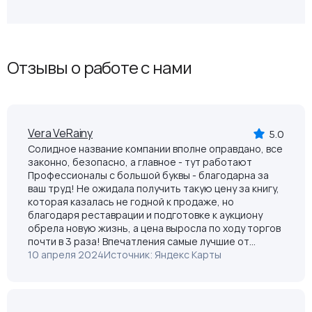
Коломенкину, первому российскому олимпийскому
чемпиону. Стартовая цена была установлена 200 000
рублей, но в ходе аукциона было сделано целых 34
шага и в итоге цена стала в 10 раз больше – 2 млн
Отзывы о работе с нами
рублей! Мы на такое даже не рассчитывали. Большое
спасибо сотрудникам АО «РАД» за качественную
экспертизу и великолепную организацию торгов!
Vera VeRainy
5.0
Солидное название компании вполне оправдано, все
законно, безопасно, а главное - тут работают
Профессионалы с большой буквы - благодарна за
ваш труд! Не ожидала получить такую цену за книгу,
которая казалась не годной к продаже, но
благодаря реставрации и подготовке к аукциону
обрела новую жизнь, а цена выросла по ходу торгов
почти в 3 раза! Впечатления самые лучшие от
сотрудничества и всем рекомендую.
10 апреля 2024
Источник: Яндекс Карты