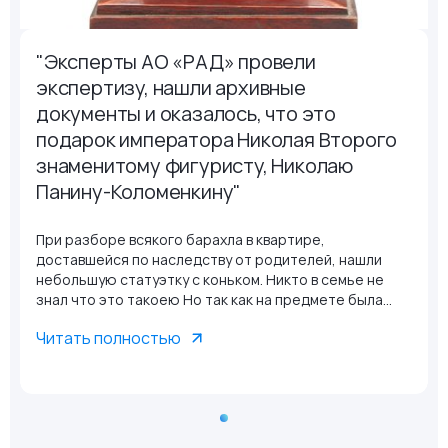
"Эксперты АО «РАД» провели
экспертизу, нашли архивные
документы и оказалось, что это
подарок императора Николая Второго
знаменитому фигуристу, Николаю
Панину-Коломенкину"
При разборе всякого барахла в квартире,
доставшейся по наследству от родителей, нашли
небольшую статуэтку с коньком. Никто в семье не
знал что это такоею Но так как на предмете была
надпись с упоминанием "Их Величеств" и двуглавый
Читать полностью
орел, предположили, что может иметь ценность.
Знамомый посоветова обратиться в Российский
аукционный дом. Эксперты АО «РАД» провели
экспертизу, нашли архивные документы и оказалось,
что это подарок императора Николая Второго
знаменитому фигуристу, Николаю Панину-