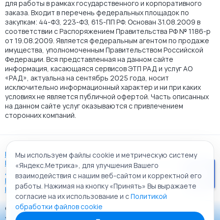
для работы в рамках государственного и корпоративного
заказа. Входит в перечень федеральных площадок по
закупкам: 44-ФЗ, 223-ФЗ, 615-ПП РФ. Основан 31.08.2009 в
соответствии с Распоряжением Правительства РФ № 1186-р
от 19.08.2009. Является федеральным агентом по продаже
имущества, уполномоченным Правительством Российской
Федерации. Вся представленная на данном сайте
информация, касающаяся сервисов ЭТП РАД и услуг АО
«РАД», актуальна на сентябрь 2025 года, носит
исключительно информационный характер и ни при каких
условиях не является публичной офертой. Часть описанных
на данном сайте услуг оказываются с привлечением
сторонних компаний.
Пользовательское соглашение
Мы используем файлы cookie и метрическую систему
Политика АО "РАД" в отношении обработки персональных
«Яндекс.Метрика», для улучшения Вашего
данных
взаимодействия с нашим веб-сайтом и корректной его
Политика обработки файлов cookie
работы. Нажимая на кнопку «Принять» Вы выражаете
Карта сайта
согласие на их использование и с
Политикой
обработки файлов cookie
© 2009 - 2026 АО «Российский аукционный дом»
Приложение «РАД Каталог»
универсальная торговая площадка. Все права защищены.