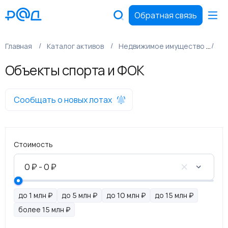
Обратная связь
Главная
Каталог активов
Недвижимое имущество
Пр
Объекты спорта и ФОК
Сообщать о новых лотах
Стоимость
до 1 млн ₽
до 5 млн ₽
до 10 млн ₽
до 15 млн ₽
более 15 млн ₽