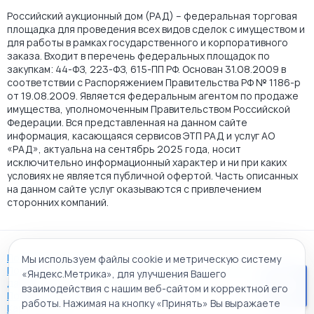
Российский аукционный дом (РАД) – федеральная торговая
площадка для проведения всех видов сделок с имуществом и
для работы в рамках государственного и корпоративного
заказа. Входит в перечень федеральных площадок по
закупкам: 44-ФЗ, 223-ФЗ, 615-ПП РФ. Основан 31.08.2009 в
соответствии с Распоряжением Правительства РФ № 1186-р
от 19.08.2009. Является федеральным агентом по продаже
имущества, уполномоченным Правительством Российской
Федерации. Вся представленная на данном сайте
информация, касающаяся сервисов ЭТП РАД и услуг АО
«РАД», актуальна на сентябрь 2025 года, носит
исключительно информационный характер и ни при каких
условиях не является публичной офертой. Часть описанных
на данном сайте услуг оказываются с привлечением
сторонних компаний.
Пользовательское соглашение
Мы используем файлы cookie и метрическую систему
Политика АО "РАД" в отношении обработки персональных
«Яндекс.Метрика», для улучшения Вашего
данных
взаимодействия с нашим веб-сайтом и корректной его
Политика обработки файлов cookie
работы. Нажимая на кнопку «Принять» Вы выражаете
Карта сайта