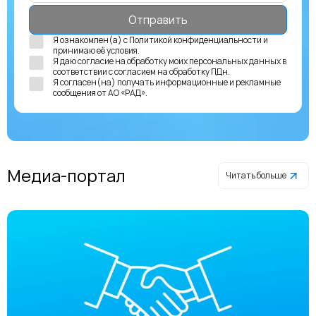
Я ознакомлен(а) с
Политикой конфиденциальности
и
принимаю её условия.
Я даю согласие на обработку моих персональных данных в
соответствии с
согласием на обработку ПДн
.
Я согласен(на) получать
информационные и рекламные
сообщения
от АО «РАД».
Медиа-портал
Читать больше