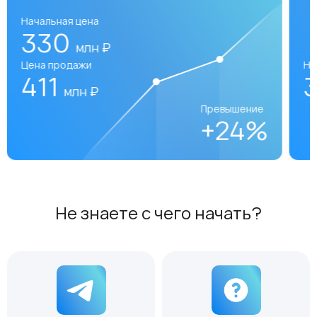
Начальная цена
330
млн ₽
Цена продажи
На
411
млн ₽
Превышение
+24%
Не знаете с чего начать?