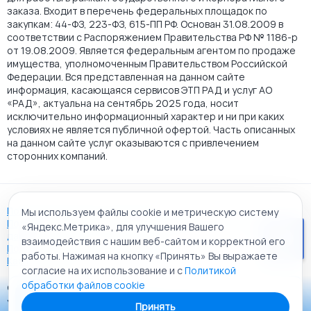
заказа. Входит в перечень федеральных площадок по
закупкам: 44-ФЗ, 223-ФЗ, 615-ПП РФ. Основан 31.08.2009 в
соответствии с Распоряжением Правительства РФ № 1186-р
от 19.08.2009. Является федеральным агентом по продаже
имущества, уполномоченным Правительством Российской
Федерации. Вся представленная на данном сайте
информация, касающаяся сервисов ЭТП РАД и услуг АО
«РАД», актуальна на сентябрь 2025 года, носит
исключительно информационный характер и ни при каких
условиях не является публичной офертой. Часть описанных
на данном сайте услуг оказываются с привлечением
сторонних компаний.
Пользовательское соглашение
Мы используем файлы cookie и метрическую систему
Политика АО "РАД" в отношении обработки персональных
«Яндекс.Метрика», для улучшения Вашего
данных
взаимодействия с нашим веб-сайтом и корректной его
Политика обработки файлов cookie
работы. Нажимая на кнопку «Принять» Вы выражаете
Карта сайта
согласие на их использование и с
Политикой
обработки файлов cookie
© 2009 - 2026 АО «Российский аукционный дом»
Приложение «РАД Каталог»
универсальная торговая площадка. Все права защищены.
Принять