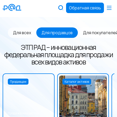
Обратная связь
Для всех
Для продавцов
Для покупателе
ЭТП РАД – инновационная
федеральная площадка для продажи
всех видов активов
Продавцам
Каталог активов
Продажа имущества