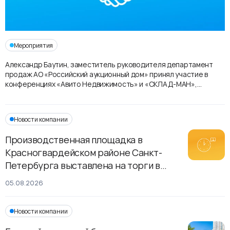
Мероприятия
Александр Баутин, заместитель руководителя департамент
продаж АО «Российский аукционный дом» принял участие в
конференциях «Авито Недвижимость» и «СКЛАД-МАН»,
посвященных складскому рынке Московского региона и
городов-миллионников
Новости компании
Производственная площадка в
Красногвардейском районе Санкт-
Петербурга выставлена на торги в
рамках приватизации
05.08.2026
Новости компании