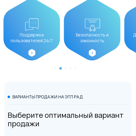
Поддержка
Безопасность и
Д
пользователей 24/7
законность
ВАРИАНТЫ ПРОДАЖИ НА ЭТП РАД
Выберите оптимальный вариант
продажи