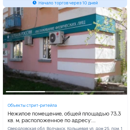
Начало торгов через 10 дней
Объекты стрит-ритейла
Нежилое помещение, общей площадью 73,3
кв. м, расположенное по адресу:
Свердловская обл, Волчанск, Кольцевая ул,
Свердловская обл, Волчанск, Кольцевая ул, дом 25, пом. 1