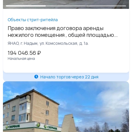
Объекты стрит-ритейла
Право заключения договора аренды
нежилого помещения , общей площадью
240,7 кв. м, расположенное по адресу:
ЯНАО, г. Надым, ул. Комсомольская, д. 1а.
ЯНАО, г. Надым, ул. Комсомольская, д. 1а.
194 046.56
₽
Начальная цена
Начало торгов через 22 дня