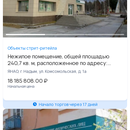
Объекты стрит-ритейла
Нежилое помещение, общей площадью
240,7 кв. м, расположенное по адресу:
ЯНАО, г. Надым, ул. Комсомольская, д. 1а
ЯНАО, г. Надым, ул. Комсомольская, д. 1а
18 185 808.00
₽
Начальная цена
Начало торгов через 17 дней