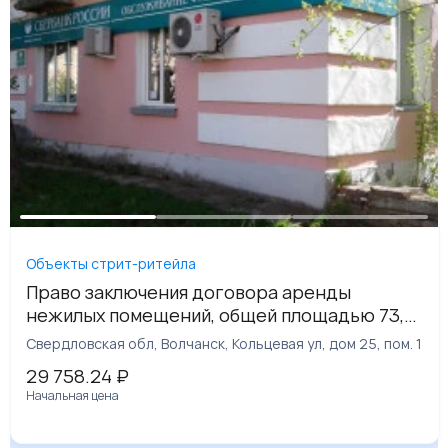
Объекты стрит-ритейла
Право заключения договора аренды
нежилых помещений, общей площадью 73,3
кв. м, расположенное по адресу:
Свердловская обл, Волчанск, Кольцевая ул, дом 25, пом. 1
Свердловская обл, Волчанск, Кольцевая ул,
29 758.24
₽
дом 25, пом. 1
Начальная цена