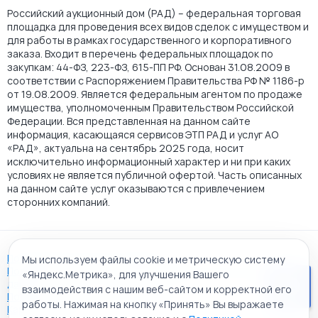
Российский аукционный дом (РАД) – федеральная торговая
площадка для проведения всех видов сделок с имуществом и
для работы в рамках государственного и корпоративного
заказа. Входит в перечень федеральных площадок по
закупкам: 44-ФЗ, 223-ФЗ, 615-ПП РФ. Основан 31.08.2009 в
соответствии с Распоряжением Правительства РФ № 1186-р
от 19.08.2009. Является федеральным агентом по продаже
имущества, уполномоченным Правительством Российской
Федерации. Вся представленная на данном сайте
информация, касающаяся сервисов ЭТП РАД и услуг АО
«РАД», актуальна на сентябрь 2025 года, носит
исключительно информационный характер и ни при каких
условиях не является публичной офертой. Часть описанных
на данном сайте услуг оказываются с привлечением
сторонних компаний.
Пользовательское соглашение
Мы используем файлы cookie и метрическую систему
Политика АО "РАД" в отношении обработки персональных
«Яндекс.Метрика», для улучшения Вашего
данных
взаимодействия с нашим веб-сайтом и корректной его
Политика обработки файлов cookie
работы. Нажимая на кнопку «Принять» Вы выражаете
Карта сайта