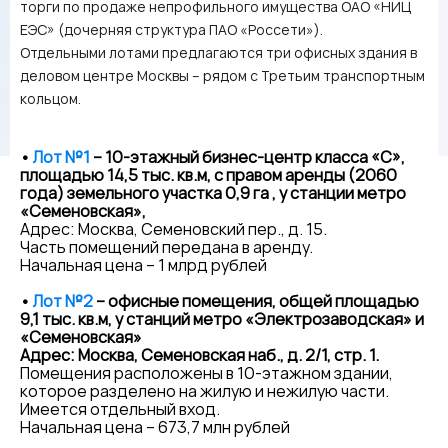
торги по продаже непрофильного имущества ОАО «НИЦ
ЕЭС» (дочерняя структура ПАО «Россети»).
Отдельными лотами предлагаются три офисных здания в
деловом центре Москвы – рядом с Третьим транспортным
кольцом.
•
Лот №1
– 10-этажный бизнес-центр класса «С»,
площадью 14,5 тыс. кв.м, с правом аренды (2060
года) земельного участка 0,9 га , у станции метро
«Семеновская»,
Адрес: Москва, Семеновский пер., д. 15.
Часть помещений передана в аренду.
Начальная цена – 1 млрд рублей
•
Лот №2
– офисные помещения, общей площадью
9,1 тыс. кв.м, у станций метро «Электрозаводская» и
«Семеновская»
Адрес: Москва, Семеновская наб., д. 2/1, стр. 1.
Помещения расположены в 10-этажном здании,
которое разделено на жилую и нежилую части.
Имеется отдельный вход.
Начальная цена – 673,7 млн рублей