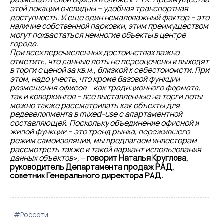
этой локации очевидны – удобная транспортная
доступность. И еще один немаловажный фактор – это
наличие собственной парковки, этим преимуществом
могут похвастаться немногие объекты в центре
города.
При всех перечисленных достоинствах важно
отметить, что данные лоты не переоценены и выходят
в торги с ценой за кв.м., близкой к себестоиомсти. При
этом, надо учесть, что кроме базовой функции
размещения офисов – как традиционного формата,
так и коворкингов – все выставленные на торги лоты
можно также рассматривать как объекты для
редевелопмента в mixed-use с апартаментной
составляющей. Поскольку объединение офисной и
жилой функции – это тренд рынка, пережившего
режим самоизоляции, мы предлагаем инвесторам
рассмотреть также и такой вариант использования
данных объектов»,
–
говорит Наталья Круглова,
руководитель Департамента продаж РАД,
советник Генерального директора РАД.
#Россети