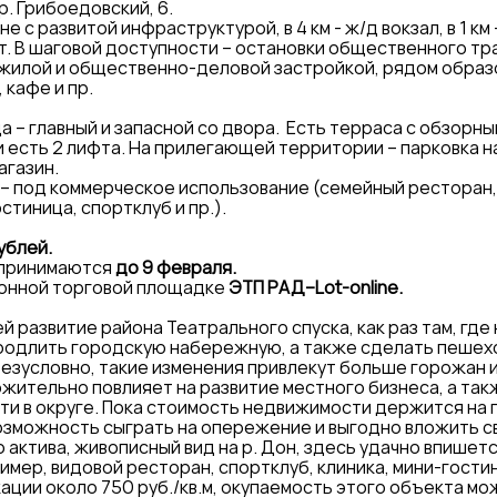
р. Грибоедовский, 6.
с развитой инфраструктурой, в 4 км - ж/д вокзал, в 1 км 
т. В шаговой доступности – остановки общественного т
жилой и общественно-деловой застройкой, рядом образ
 кафе и пр.
 – главный и запасной со двора. Есть терраса с обзорным
 есть 2 лифта. На прилегающей территории – парковка на
агазин.
– под коммерческое использование (семейный ресторан, 
тиница, спортклуб и пр.).
ублей.
х принимаются
до 9 февраля.
ронной торговой площадке
ЭТП РАД–Lot-online.
ей развитие района Театрального спуска, как раз там, гд
родлить городскую набережную, а также сделать пешех
зусловно, такие изменения привлекут больше горожан и
ительно повлияет на развитие местного бизнеса, а так
и в округе. Пока стоимость недвижимости держится на п
озможность сыграть на опережение и выгодно вложить с
актива, живописный вид на р. Дон, здесь удачно впишет
имер, видовой ресторан, спортклуб, клиника, мини-гости
кации около 750 руб./кв.м, окупаемость этого объекта мо