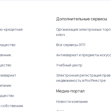
Дополнительные сервисы
ово-кредитная
Организация электронных торг
ключ
мущество
Все сервисы ЭТП
венник
Антиквариат и предметы искус
щество
Учебный центр
тиквариат
Электронная регистрация прав
недвижимость в РосРеестре
мпании
Медиа-портал
ущество
Новости компании
 собственник