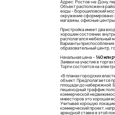
Адрес: Ростов-на-Дону, пе
Объект расположен в районе 
езды – Ворошиловский мос
окружение сформировано 
магазины, офисные центры,
Пристройка имеет два входа
хорошем состоянии, внутри
располагался мебельный м
Варианты приспособления 
образовательный центр, гос
Начальная цена –
140 млн р
Заявки на участие в торга
Торги состоятся на элект
«В планах городских власт
объект. Предполагается п
площади до набережной. Бе
пешеходный траффик полож
коммерческой недвижимост
инвесторов это хорошая в
Учитывая хорошую локацию 
коммерческий проект, напр
арендной ставке в этой ло