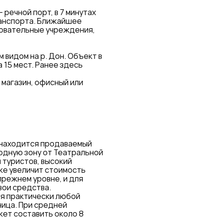
– речной порт, в 7 минутах
ранспорта. Ближайшее
овательные учреждения,
 видом на р. Дон. Объект в
 15 мест. Ранее здесь
магазин, офисный или
е находится продаваемый
одную зону от Театральной
 туристов, высокий
же увеличит стоимость
режнем уровне, и для
вои средства.
ся практически любой
ница. При средней
жет составить около 8