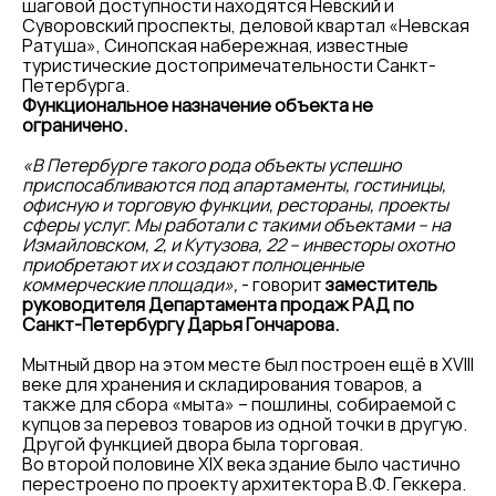
шаговой доступности находятся Невский и
Суворовский проспекты, деловой квартал «Невская
Ратуша», Синопская набережная, известные
туристические достопримечательности Санкт-
Петербурга.
Функциональное назначение объекта не
ограничено.
«В Петербурге такого рода объекты успешно
приспосабливаются под апартаменты, гостиницы,
офисную и торговую функции, рестораны, проекты
сферы услуг. Мы работали с такими объектами – на
Измайловском, 2, и Кутузова, 22 – инвесторы охотно
приобретают их и создают полноценные
коммерческие площади»,
- говорит
заместитель
руководителя Департамента продаж РАД по
Санкт-Петербургу Дарья Гончарова.
Мытный двор на этом месте был построен ещё в XVIII
веке для хранения и складирования товаров, а
также для сбора «мыта» – пошлины, собираемой с
купцов за перевоз товаров из одной точки в другую.
Другой функцией двора была торговая.
Во второй половине XIX века здание было частично
перестроено по проекту архитектора В.Ф. Геккера.