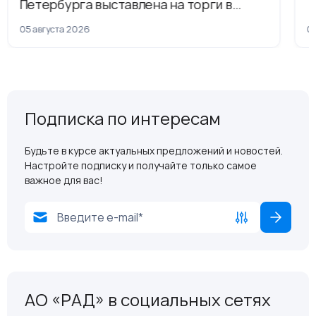
Петербурга выставлена на торги в
рамках приватизации
05 августа 2026
04
Подписка по интересам
Будьте в курсе актуальных предложений и новостей.
Настройте подписку и получайте только самое
важное для вас!
АО «РАД» в социальных сетях