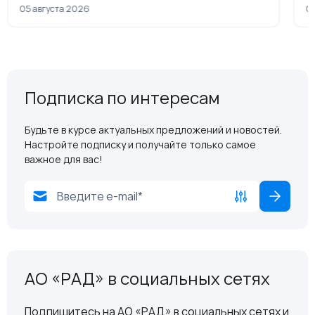
рамках приватизации
05 августа 2026
04
Подписка по интересам
Будьте в курсе актуальных предложений и новостей.
Настройте подписку и получайте только самое
важное для вас!
АО «РАД» в социальных сетях
Подпишитесь на АО «РАД» в социальных сетях и