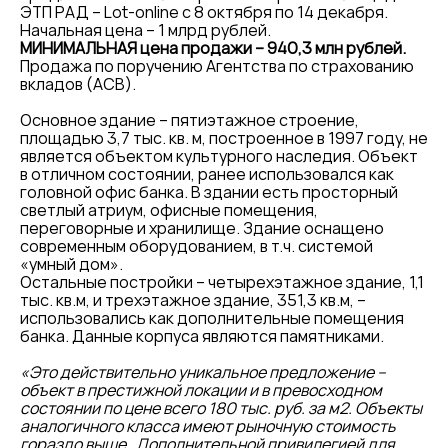
ЭТП РАД – Lot-online с 8 октября по 14 декабря.
Начальная цена – 1 млрд рублей.
МИНИМАЛЬНАЯ цена продажи – 940,3 млн рублей.
Продажа по поручению Агентства по страхованию
вкладов (АСВ).
Основное здание – пятиэтажное строение,
площадью 3,7 тыс. кв. м, построенное в 1997 году, не
является объектом культурного наследия. Объект
в отличном состоянии, ранее использовался как
головной офис банка. В здании есть просторный
светлый атриум, офисные помещения,
переговорные и хранилище. Здание оснащено
современным оборудованием, в т.ч. системой
«умный дом».
Остальные постройки – четырехэтажное здание, 1,1
тыс. кв.м, и трехэтажное здание, 351,3 кв.м, –
использовались как дополнительные помещения
банка. Данные корпуса являются памятниками.
«Это действительно уникальное предложение –
объект в престижной локации и в превосходном
состоянии по цене всего 180 тыс. руб. за м2. Объекты
аналогичного класса имеют рыночную стоимость
гораздо выше. Дополнительной привилегией для