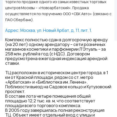
торги по продаже одного из самых известных торговых
центров Москвы – «Новоарбатский». Продажа
осуществляется по поручению ООО «СБК Авто» (связано с
ПАО Сбербанк).
Адрес: Москва, ул. Новый Арбат, д. 11, лит. 1.
Комплекс полностью сдан в долгосрочную аренду
(на 20 лет) одному арендатору – сети розничных
магазинов косметики и парфюмерии Л’Этуаль – за
258 млн. рублей в год (с НДС). Договором
предусмотрена ежегодная индексация арендной
ставки.
ТЦ расположен в историческом центре города, в 1
км от Красной площади, рядом со ст. метро
«Арбатская» и «Библиотека им. Ленина».
Поблизости выезд на Садовое кольцо и Кутузовский
проспект.
В составе лота четыре помещения общей
площадью 12,2 тыс. кв. м, что соответствует
площади всего торгового комплекса.
В 2005 году завершилась полная реконструкция
ТЦ. Объект имеет отдельный вход с улицы и