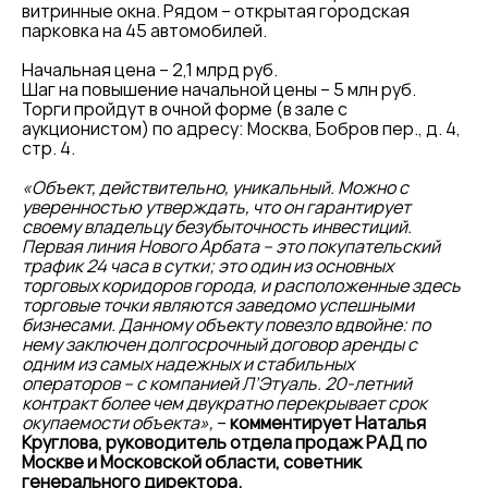
витринные окна. Рядом – открытая городская
парковка на 45 автомобилей.
Начальная цена – 2,1 млрд руб.
Шаг на повышение начальной цены – 5 млн руб.
Торги пройдут в очной форме (в зале с
аукционистом) по адресу: Москва, Бобров пер., д. 4,
стр. 4.
«Объект, действительно, уникальный. Можно с
уверенностью утверждать, что он гарантирует
своему владельцу безубыточность инвестиций.
Первая линия Нового Арбата – это покупательский
трафик 24 часа в сутки; это один из основных
торговых коридоров города, и расположенные здесь
торговые точки являются заведомо успешными
бизнесами. Данному объекту повезло вдвойне: по
нему заключен долгосрочный договор аренды с
одним из самых надежных и стабильных
операторов – с компанией Л’Этуаль. 20-летний
контракт более чем двукратно перекрывает срок
окупаемости объекта»,
–
комментирует Наталья
Круглова, руководитель отдела продаж РАД по
Москве и Московской области, советник
генерального директора.