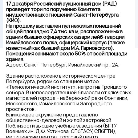
17 декабря Российский аукционный дом (РАД)
проведет тори по поручению Комитета
имущественных отношений Санкт-Петербурга
(КИО).
На продажу выставлен пул нежилых помещений
общей площадью 7,4 тыс. кв.м, расположенных в
здании бывших офицерских казарм лейб-гвардии
Измайловского полка, офицерский корпус (также
известный как бывший дом М.А. Гарновского).
Помещения занимают около 50% от всей площади
здания.
Адрес: Санкт-Петербург, Измайловский пр., 2А.
Здание расположено в историческом центре
Петербурга, рядом со станцией метро
«Технологический институт», напротив Троицкого
собора. В непосредственной близости от ключевых
магистралей города – набережной реки Фонтанки,
Московского, Измайловского и Загородного
проспектов.
Ближайшее окружение представлено
общественно-деловой и жилой застройкой.
Поблизости высшие учебные заведения (БГТУ
Военмех им. Д.Ф. Устинова, СПбГАСУ, СПбГТИ),
медицинские центры, торговый центр