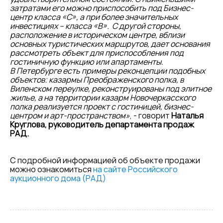
затратами его можно приспособить под Бизнес-
центр класса «С», а при более значительных
инвестициях – класса «В». С другой стороны,
расположение в историческом центре, вблизи
основных туристических маршрутов, дает основания
рассмотреть объект для приспособления под
гостиничную функцию или апартаменты.
В Петербурге есть примеры реконцепции подобных
объектов: казармы Преображенского полка, в
Виленском переулке, реконструированы под элитное
жилье, а на территории казарм Новочеркасского
полка реализуется проект с гостиницей, бизнес-
центром и арт-пространством»
, - говорит
Наталья
Круглова, руководитель департамента продаж
РАД.
С подробной информацией об объекте продажи
можно ознакомиться
на сайте Российского
аукционного дома (РАД)