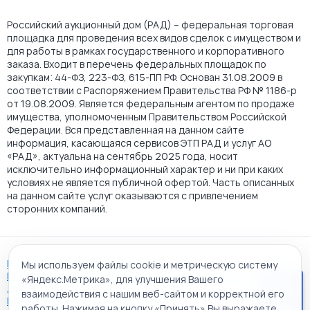
Российский аукционный дом (РАД) – федеральная торговая
площадка для проведения всех видов сделок с имуществом и
для работы в рамках государственного и корпоративного
заказа. Входит в перечень федеральных площадок по
закупкам: 44-ФЗ, 223-ФЗ, 615-ПП РФ. Основан 31.08.2009 в
соответствии с Распоряжением Правительства РФ № 1186-р
от 19.08.2009. Является федеральным агентом по продаже
имущества, уполномоченным Правительством Российской
Федерации. Вся представленная на данном сайте
информация, касающаяся сервисов ЭТП РАД и услуг АО
«РАД», актуальна на сентябрь 2025 года, носит
исключительно информационный характер и ни при каких
условиях не является публичной офертой. Часть описанных
на данном сайте услуг оказываются с привлечением
сторонних компаний.
Пользовательское соглашение
Мы используем файлы cookie и метрическую систему
Политика АО "РАД" в отношении обработки персональных
«Яндекс.Метрика», для улучшения Вашего
данных
взаимодействия с нашим веб-сайтом и корректной его
Политика обработки файлов cookie
работы. Нажимая на кнопку «Принять» Вы выражаете