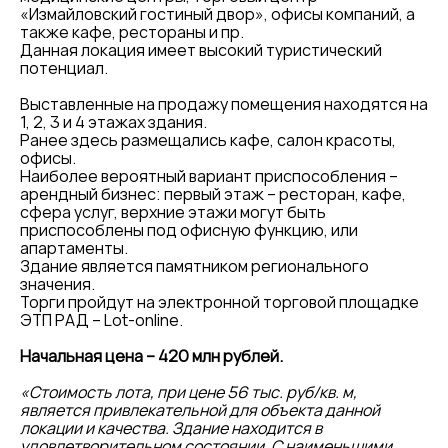
«Измайловский гостиный двор», офисы компаний, а
также кафе, рестораны и пр.
Данная локация имеет высокий туристический
потенциал.
Выставленные на продажу помещения находятся на
1, 2, 3 и 4 этажах здания.
Ранее здесь размещались кафе, салон красоты,
офисы.
Наиболее вероятный вариант приспособления –
арендный бизнес: первый этаж – ресторан, кафе,
сфера услуг, верхние этажи могут быть
приспособлены под офисную функцию, или
апартаменты.
Здание является памятником регионального
значения.
Торги пройдут на электронной торговой площадке
ЭТП РАД –
Lot
-
online
.
Начальная цена – 420 млн рублей.
«Стоимость лота, при цене 56 тыс. руб/кв. м,
является привлекательной для объекта данной
локации и качества. Здание находится в
удовлетворительном состоянии. С наименьшими