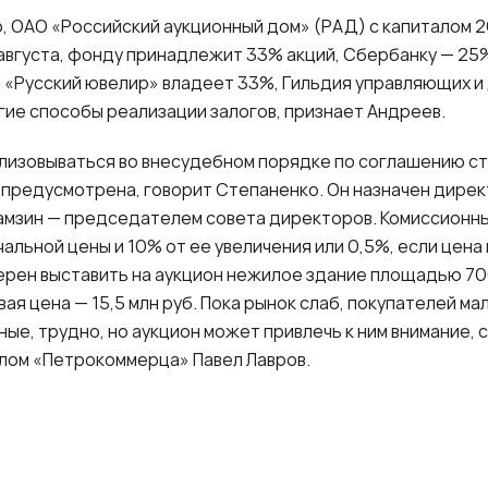
, ОАО «Российский аукционный дом» (РАД) с капиталом 20
августа, фонду принадлежит 33% акций, Сбербанку — 25%
«Русский ювелир» владеет 33%, Гильдия управляющих и 
гие способы реализации залогов, признает Андреев.
лизовываться во внесудебном порядке по соглашению с
 предусмотрена, говорит Степаненко. Он назначен дире
мзин — председателем совета директоров. Комиссионные
альной цены и 10% от ее увеличения или 0,5%, если цена 
ерен выставить на аукцион нежилое здание площадью 700
овая цена — 15,5 млн руб. Пока рынок слаб, покупателей м
е, трудно, но аукцион может привлечь к ним внимание,
лом «Петрокоммерца» Павел Лавров.