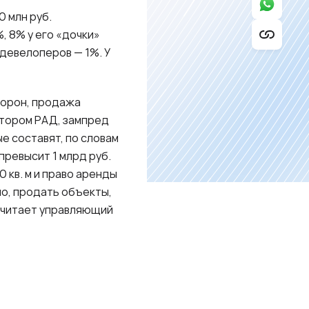
 млн руб.
, 8% у его «дочки»
девелоперов — 1%. У
торон, продажа
ктором РАД, зампред
 составят, по словам
превысит 1 млрд руб.
 кв. м и право аренды
ало, продать объекты,
 считает управляющий