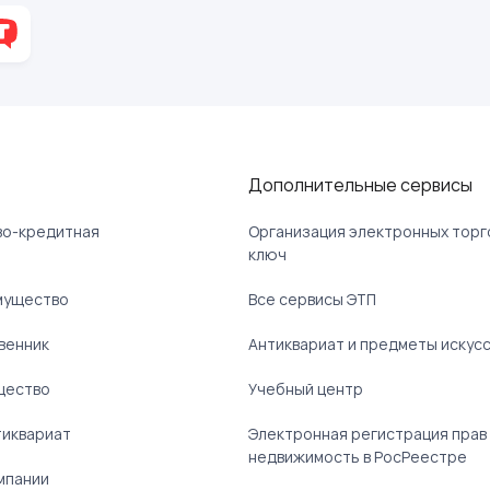
Дополнительные сервисы
ово-кредитная
Организация электронных торг
ключ
мущество
Все сервисы ЭТП
венник
Антиквариат и предметы искус
щество
Учебный центр
тиквариат
Электронная регистрация прав
недвижимость в РосРеестре
мпании