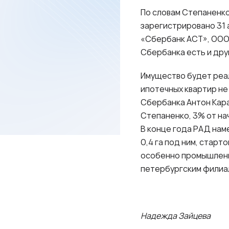
По словам Степаненко
зарегистрировано 31 
«Сбербанк АСТ», ООО 
Сбербанка есть и дру
Имущество будет реа
ипотечных квартир не
Сбербанка Антон Кара
Степаненко, 3% от нач
В конце года РАД нам
0,4 га под ним, старт
особенно промышленны
петербургским филиа
Надежда Зайцева