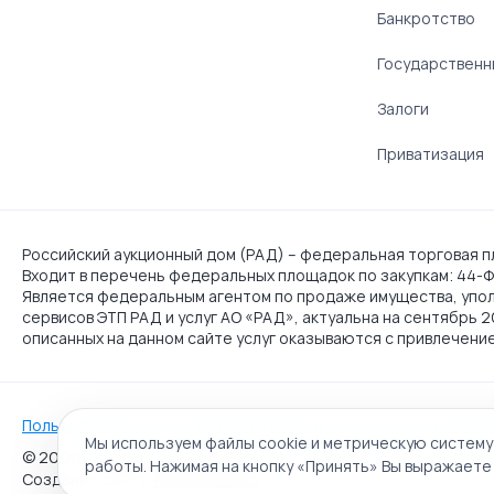
Банкротство
Государственн
Залоги
Приватизация
Российский аукционный дом (РАД) – федеральная торговая пл
Входит в перечень федеральных площадок по закупкам: 44-ФЗ
Является федеральным агентом по продаже имущества, упо
сервисов ЭТП РАД и услуг АО «РАД», актуальна на сентябрь 
описанных на данном сайте услуг оказываются с привлечени
Пользовательское соглашение
Политика АО "РАД" в отношен
Мы используем файлы cookie и метрическую систему
© 2009 - 2026 АО «Российский аукционный дом» универса
работы. Нажимая на кнопку «Принять» Вы выражаете 
Создание сайта:
Alt It Solutions