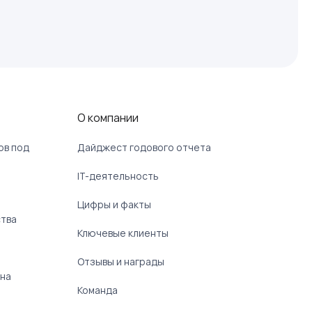
О компании
ов под
Дайджест годового отчета
IT-деятельность
Цифры и факты
ства
Ключевые клиенты
Отзывы и награды
 на
Команда