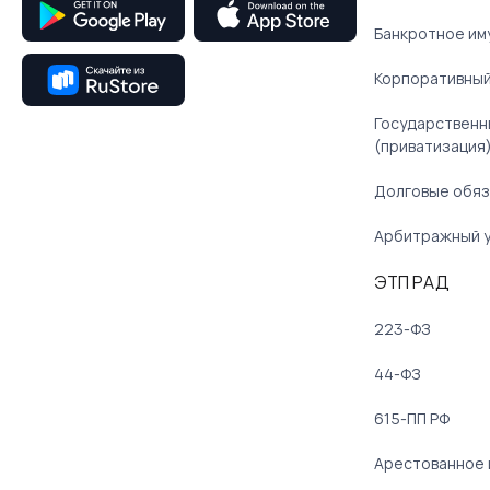
Банкротное им
Корпоративный
Государственн
(приватизация
Долговые обяз
Арбитражный 
ЭТП РАД
223-ФЗ
44-ФЗ
615-ПП РФ
Арестованное