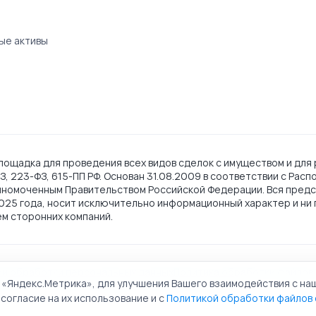
ые активы
ощадка для проведения всех видов сделок с имуществом и для 
, 223-ФЗ, 615-ПП РФ. Основан 31.08.2009 в соответствии с Рас
лномоченным Правительством Российской Федерации. Вся предс
2025 года, носит исключительно информационный характер и ни 
ем сторонних компаний.
ии обработки персональных данных
Политика обработки файлов 
 «Яндекс.Метрика», для улучшения Вашего взаимодействия с на
льная торговая площадка. Все права защищены.
согласие на их использование и с
Политикой обработки файлов 