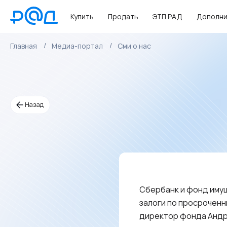
Купить
Продать
ЭТП РАД
Дополни
Главная
Медиа-портал
Сми о нас
Назад
Сбербанк и фонд имущ
залоги по просроченн
директор фонда Андр