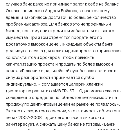
случаев банк даже не принимает залог к себе на баланс.
Однако, по мнению Андрея Бойкова, «к настоящему
времени накопилось достаточно большое количество
проблемных активов. Для банков это непрофильный
бизнес, поэтому они стремятся избавиться от такого
имущества. При этом стремятся продать его по
достаточно высокой цене. Ликвидные объекты банки
реализуют сами, а для неликвидных проектов привлекают
консультантов и брокеров, чтобы повысить
капитализацию проекта и продать по более высокой
цене». «Решение о дальнейшей судьбе таких активов в
силу их разнородности принимается сугубо
индивидуально, – соглашается Валерий Хламкин,
директор по развитию VMB TRUST. – Одно можно сказать
совершенно определенно: объектов недвижимости на
продажу по демпинговым ценам на рынке не появилось».
Эксперты сходятся во мнении, что стоимость объектов в
ценах 2007-2008 годов сегодня вряд ли кого-то
заинтересует. А снижать цену банки не готовы. «Банки