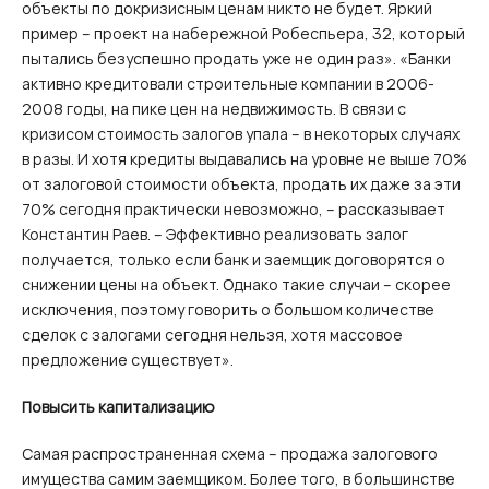
объекты по докризисным ценам никто не будет. Яркий
пример – проект на набережной Робеспьера, 32, который
пытались безуспешно продать уже не один раз». «Банки
активно кредитовали строительные компании в 2006-
2008 годы, на пике цен на недвижимость. В связи с
кризисом стоимость залогов упала – в некоторых случаях
в разы. И хотя кредиты выдавались на уровне не выше 70%
от залоговой стоимости объекта, продать их даже за эти
70% сегодня практически невозможно, – рассказывает
Константин Раев. – Эффективно реализовать залог
получается, только если банк и заемщик договорятся о
снижении цены на объект. Однако такие случаи – скорее
исключения, поэтому говорить о большом количестве
сделок с залогами сегодня нельзя, хотя массовое
предложение существует».
Повысить капитализацию
Самая распространенная схема – продажа залогового
имущества самим заемщиком. Более того, в большинстве