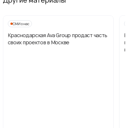
СМИ о нас
Краснодарская Ava Group продаст часть
В
своих проектов в Москве
п
н