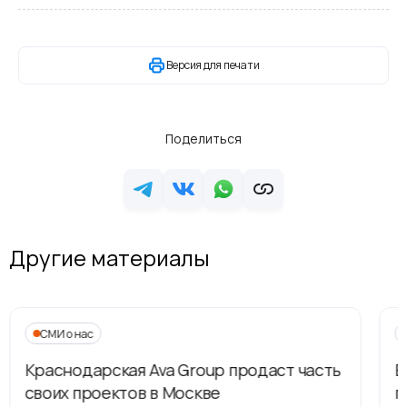
Версия для печати
Поделиться
Другие материалы
СМИ о нас
Краснодарская Ava Group продаст часть
В
своих проектов в Москве
п