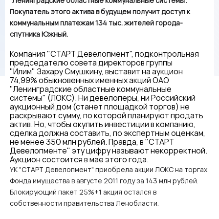
"Ленинградские областные коммунальные системы".
Покупатель этого актива в будущем получит доступ к
коммунальным платежам 134 тыс. жителей города-
спутника Южный.
Компания "СТАРТ Девелопмент", подконтрольная
председателю совета директоров группы
"Илим" Захару Смушкину, выставит на аукцион
74,99% обыкновенных именных акций ОАО
"Ленинградские областные коммунальные
системы" (ЛОКС). Ни девелоперы, ни Российский
аукционный дом (станет площадкой торгов) не
раскрывают сумму, по которой планируют продать
актив. Но, чтобы окупить инвестиции в компанию,
сделка должна составить, по экспертным оценкам,
не менее 350 млн рублей. Правда, в "СТАРТ
Девелопменте" эту цифру называют некорректной.
Аукцион состоится в мае этого года.
УК "СТАРТ Девелопмент" приобрела акции ЛОКС на торгах
Фонда имущества в августе 2011 году за 143 млн рублей.
Блокирующий пакет 25%+1 акция остался в
собственности правительства Ленобласти.