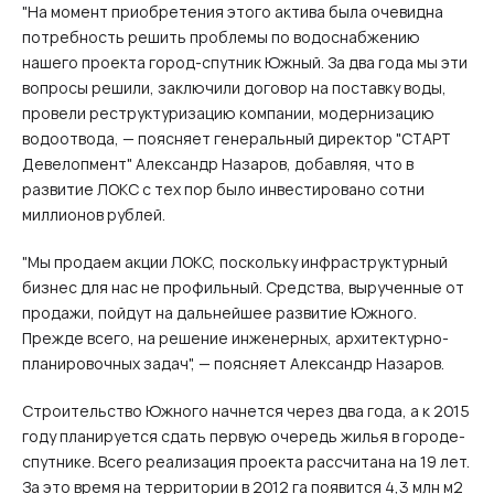
"На момент приобретения этого актива была очевидна
потребность решить проблемы по водоснабжению
нашего проекта город-спутник Южный. За два года мы эти
вопросы решили, заключили договор на поставку воды,
провели реструктуризацию компании, модернизацию
водоотвода, — поясняет генеральный директор "СТАРТ
Девелопмент" Александр Назаров, добавляя, что в
развитие ЛОКС с тех пор было инвестировано сотни
миллионов рублей.
"Мы продаем акции ЛОКС, поскольку инфраструктурный
бизнес для нас не профильный. Средства, вырученные от
продажи, пойдут на дальнейшее развитие Южного.
Прежде всего, на решение инженерных, архитектурно-
планировочных задач", — поясняет Александр Назаров.
Строительство Южного начнется через два года, а к 2015
году планируется сдать первую очередь жилья в городе-
спутнике. Всего реализация проекта рассчитана на 19 лет.
За это время на территории в 2012 га появится 4,3 млн м2