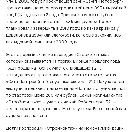
млн. В 2008 году в проект вошел банк «Санкт-Петербург»,
предоставив девелоперу кредит в объеме 895 млн рублей
под 11% годовых на 3 года. Причем в том же году был
перечислен первый транш — 535 млн рублей. Проект
планировали завершить в 2010 году, но из-за кризиса у
девелопера возникли сложности, которые закончились
ликвидацией компании в 2009 году.
Это не первый актив из наследия «Строймонтажа»,
который оказывается на торгах. В конце прошлого года
РАД продал на торгах участок площадью 1,2 га
неподалеку от планировавшего места строительства
«Охта Центра» (на Республиканской ул., 22). Покупателем
выступила неизвестная компания «Волга», получившая лот
по стартовой цене 260 млн рублей. Самый крупный актив
«Строймонтажа» — участок на наб. Робеспьера, 32, —
неоднократно продавался. Но без успеха. Его дальнейшая
судьба пока не ясна.
Долги корпорации «Строймонтаж» на момент ликвидации