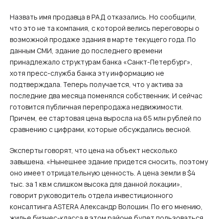
Назвать имя продавца в РАД отказались. Но сообщили,
что это не та компания, с которой велись переговоры о
возможной продаже здания в марте текущего года. По
данным СМИ, здание до последнего времени
принадлежало структурам банка «Санкт-Петербург»,
хотя пресс-служба банка эту информацию не
подтверждала. Теперь получается, что у актива за
последние два месяца поменялся собственник. И сейчас
готовится публичная перепродажа недвижимости.
Причем, ее стартовая цена выросла на 65 млн рублей по
сравнению с цифрами, которые обсуждались весной.
Эксперты говорят, что цена на объект несколько
завышена. «Нынешнее здание придется сносить, поэтому
оно имеет отрицательную ценность. А цена земли в $4
тыс. за 1 кв.м слишком высока для данной локации»,
говорит руководитель отдела инвестиционного
консалтинга ASTERA Александр Волошин. По его мнению,
жилье бизнес-класса в этом районе будет пользоваться