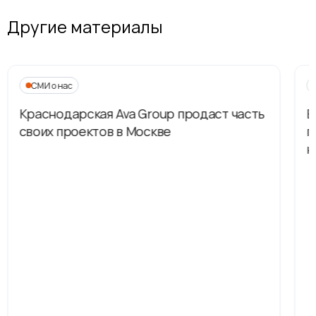
Другие материалы
СМИ о нас
Краснодарская Ava Group продаст часть
В
своих проектов в Москве
п
н