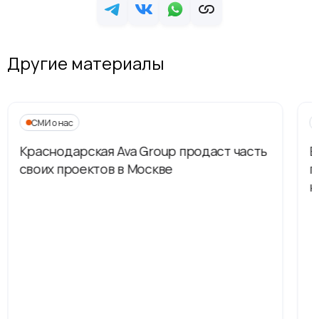
Другие материалы
СМИ о нас
Краснодарская Ava Group продаст часть
В
своих проектов в Москве
п
н