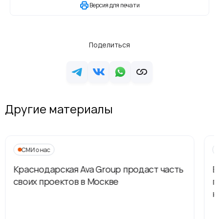
Версия для печати
Поделиться
Другие материалы
СМИ о нас
Краснодарская Ava Group продаст часть
В
своих проектов в Москве
п
н