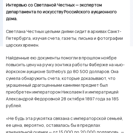
Интервью со Светланой Честных — экспертом
департамента по искусству Российского аукционного
дома.
Светлана Честных целыми днями сидит в архивах Санкт-
Петербурга, изучая счета, газеты, письма и фотографии
царских времен.
Найденные ею документы помогли в прошлом ноябре
повысить цену на ручку зонтика работы Фаберже на нью-
йоркском аукционе Sotheby’s до 80 500 долларов. Она
сумела обнаружить счета, которые доказывают, что
украшенный драгоценными камнями предмет был
приобретен императором Николаем II и императрицей
Александрой Федоровной 28 октября 1897 года за 185
рублей.
«Не будь эта рукоятка связана с императорской семьей,
ее цена, вероятно, оставалась бы в пределах
изначальной оценки — от 15 000 до 20 000 долларов», —