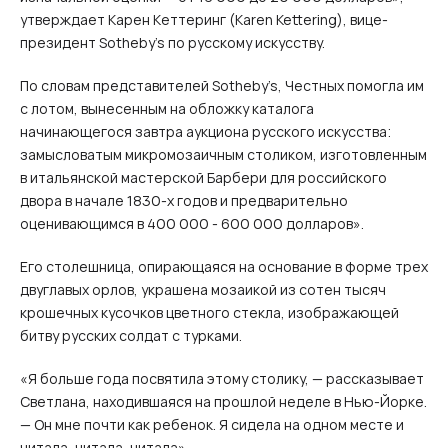
утверждает Карен Кеттеринг (Karen Kettering), вице-
президент Sotheby’s по русскому искусству.
По словам представителей Sotheby’s, Честных помогла им
с лотом, вынесенным на обложку каталога
начинающегося завтра аукциона русского искусства:
замысловатым микромозаичным столиком, изготовленным
в итальянской мастерской Барбери для российского
двора в начале 1830-х годов и предварительно
оценивающимся в 400 000 - 600 000 долларов».
Его столешница, опирающаяся на основание в форме трех
двуглавых орлов, украшена мозаикой из сотен тысяч
крошечных кусочков цветного стекла, изображающей
битву русских солдат с турками.
«Я больше года посвятила этому столику, — рассказывает
Светлана, находившаяся на прошлой неделе в Нью-Йорке.
— Он мне почти как ребенок. Я сидела на одном месте и
читала, читала, читала».