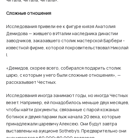
Сложные отношения
Исследования привели ее к фигуре князя Анатолия
Демидова — жившего в Италии наследника династии
заводчиков, заказавшего столик мастерской Барбери -
известной фирме, которой покровительствовал Николай
I.
«Демидов, скорее всего, собирался подарить столик
царю, с которым у него были сложные отношения», —
рассказывает Честных.
Исследования иногда занимают годы, но иногда Честных
везет. Например, ей понадобилось меньше двух месяцев,
чтобы найти документы, связанные с парой кожаных
ботинок и двумя парами лыж начала 20 века, которые
принадлежали царевичу Алексею. Они будут завтра
выставлены на аукционе Sotheby’s. Предварительно они
оцениваются в 60 000-80 000 долларов.