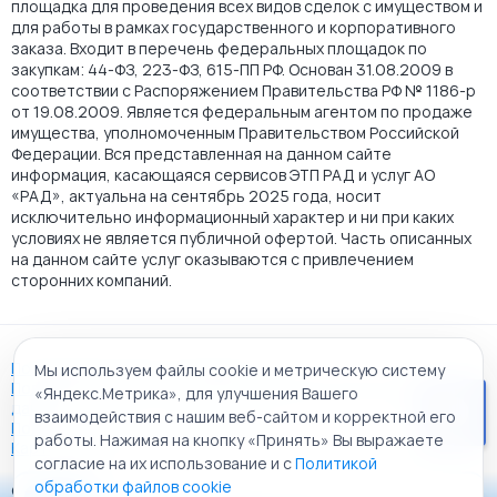
площадка для проведения всех видов сделок с имуществом и
для работы в рамках государственного и корпоративного
заказа. Входит в перечень федеральных площадок по
закупкам: 44-ФЗ, 223-ФЗ, 615-ПП РФ. Основан 31.08.2009 в
соответствии с Распоряжением Правительства РФ № 1186-р
от 19.08.2009. Является федеральным агентом по продаже
имущества, уполномоченным Правительством Российской
Федерации. Вся представленная на данном сайте
информация, касающаяся сервисов ЭТП РАД и услуг АО
«РАД», актуальна на сентябрь 2025 года, носит
исключительно информационный характер и ни при каких
условиях не является публичной офертой. Часть описанных
на данном сайте услуг оказываются с привлечением
сторонних компаний.
Пользовательское соглашение
Мы используем файлы cookie и метрическую систему
Политика АО "РАД" в отношении обработки персональных
«Яндекс.Метрика», для улучшения Вашего
данных
взаимодействия с нашим веб-сайтом и корректной его
Политика обработки файлов cookie
работы. Нажимая на кнопку «Принять» Вы выражаете
Карта сайта
согласие на их использование и с
Политикой
обработки файлов cookie
© 2009 - 2026 АО «Российский аукционный дом»