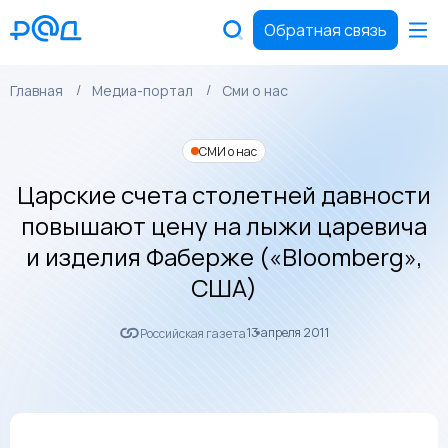
Обратная связь
Главная
Медиа-портал
Сми о нас
СМИ о нас
Царские счета столетней давности
повышают цену на лыжи царевича
и изделия Фаберже («Bloomberg»,
США)
13 апреля 2011
Российская газета