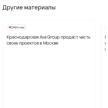
Другие материалы
СМИ о нас
Краснодарская Ava Group продаст часть
В
своих проектов в Москве
п
н