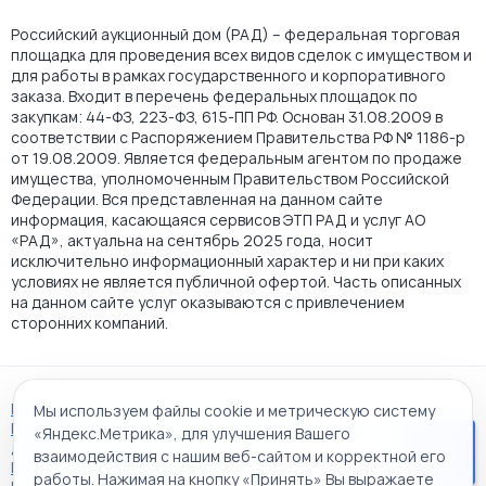
Российский аукционный дом (РАД) – федеральная торговая
площадка для проведения всех видов сделок с имуществом и
для работы в рамках государственного и корпоративного
заказа. Входит в перечень федеральных площадок по
закупкам: 44-ФЗ, 223-ФЗ, 615-ПП РФ. Основан 31.08.2009 в
соответствии с Распоряжением Правительства РФ № 1186-р
от 19.08.2009. Является федеральным агентом по продаже
имущества, уполномоченным Правительством Российской
Федерации. Вся представленная на данном сайте
информация, касающаяся сервисов ЭТП РАД и услуг АО
«РАД», актуальна на сентябрь 2025 года, носит
исключительно информационный характер и ни при каких
условиях не является публичной офертой. Часть описанных
на данном сайте услуг оказываются с привлечением
сторонних компаний.
Пользовательское соглашение
Мы используем файлы cookie и метрическую систему
Политика АО "РАД" в отношении обработки персональных
«Яндекс.Метрика», для улучшения Вашего
данных
взаимодействия с нашим веб-сайтом и корректной его
Политика обработки файлов cookie
работы. Нажимая на кнопку «Принять» Вы выражаете