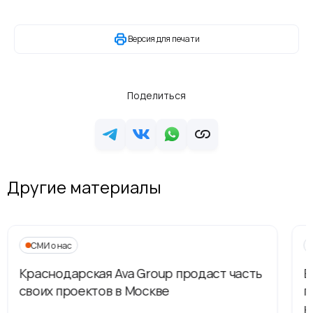
Версия для печати
Поделиться
Другие материалы
СМИ о нас
Краснодарская Ava Group продаст часть
В
своих проектов в Москве
п
н