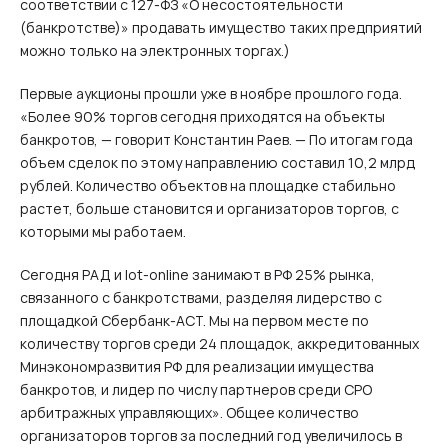
соответствии с 127‑ФЗ «О несостоятельности
(банкротстве)» продавать имущество таких предприятий
можно только на электронных торгах.)
Первые аукционы прошли уже в ноябре прошлого года.
«Более 90% торгов сегодня приходятся на объекты
банкротов, — говорит Константин Раев. — По итогам года
объем сделок по этому направлению составил 10,2 млрд
рублей. Количество объектов на площадке стабильно
растет, больше становится и организаторов торгов, с
которыми мы работаем.
Сегодня РАД и lot-online занимают в РФ 25% рынка,
связанного с банкротствами, разделяя лидерство с
площадкой Сбербанк-АСТ. Мы на первом месте по
количеству торгов среди 24 площадок, аккредитованных
Минэкономразвития РФ для реализации имущества
банкротов, и лидер по числу партнеров среди СРО
арбитражных управляющих». Общее количество
организаторов торгов за последний год увеличилось в