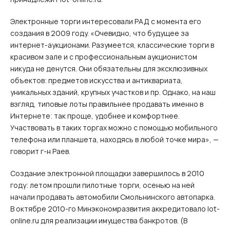
Электронные торги интересовали РАД с момента его
создания в 2009 году. «Очевидно, что будущее за
интернет-аукционами. Разумеется, классические торги в
красивом зале и с профессиональным аукционистом
никуда не денутся. Они обязательны для эксклюзивных
объектов: предметов искусства и антиквариата,
уникальных зданий, крупных участков и пр. Однако, на наш
взгляд, типовые лоты правильнее продавать именно в
Интернете: так проще, удобнее и комфортнее.
Участвовать в таких торгах можно с помощью мобильного
телефона или планшета, находясь в любой точке мира», —
говорит г‑н Раев.
Создание электронной площадки завершилось в 2010
году: летом прошли пилотные торги, осенью на ней
начали продавать автомобили Смольнинского автопарка.
В октябре 2010‑го Минэкономразвития аккредитовало lot-
online.ru для реализации имущества банкротов. (В