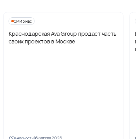
СМИ о нас
Краснодарская Ava Group продаст часть
В
своих проектов в Москве
п
н
16 апреля 2026
Ведомости