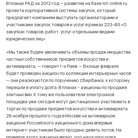
В планах РАД на 2012 год — развитие на базе lot-online.ru
проекта корпоративной системы закупок, который
предлагает компаниям выступать организаторами и
участниками закупок товаров и услуг в рамках 223‑ФЗ «О
закупках товаров, работ, услуг отдельными видами
юридических лиц».
«Мы также будем увеличивать объемы продаж имущества
частных собственников, предметов искусства и
антиквариата, — говорит г‑н Раев. — В конце февраля
будет проведен аукцион по коллекции интерьерных часов
— они реализуются по поручению Сбербанка, к которому
перешли в уплату долга. В планах – аукционы по продаже
элитных вин. К тому же пользователи электронной
площадки уже сегодня могут дистанционно участвовать в
торгах по продаже предметов искусства и антиквариата.
26 ноября прошлого года в Москве на антикварном
аукционе Российского аукционного дома впервые
интернет-участникам было продано девять лотов. На
примере этого аукциона видно, что наша площадка