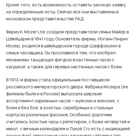
Кроме того, есть возможность оставить заочную заявку
на определенные лоты. Сейчас все они выставлены в
московском представительстве РАД.
Фирму K. Mozer Ltd. создали представители семьи Майер в
Швейцарии в 1841 году. Основатель фирмы, Иоганн Генрих
Мозер, родился в швейцарском городе Шаффхаузен в
семье часовщика. Он прославился тем, что изобрел
механизмы танцующих фигурок в настенных часах с
кукушкой, а также для гиревых настенных часов с боем.
В 1913‑м фирма стала официальным поставщиком
российского императорского двора. Фабрика Мозера (ее
филиалы были и в России) выпускала широкий
ассортимент карманных часов — мужских и женских, с
боем и без боя, в золотых, серебряных и стальных
корпусах различных фасонов. Особенно дорогими
считались золотые часы с репетиром, с боем четвертей и
минут, с вечным календарем и Луной (то есть с индикацией
лунных фаз). Некоторые часы заказывал у Мозера для