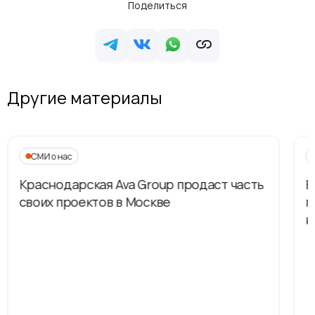
Поделиться
Другие материалы
СМИ о нас
Краснодарская Ava Group продаст часть
В
своих проектов в Москве
п
н