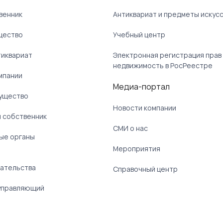
венник
Антиквариат и предметы искус
щество
Учебный центр
тиквариат
Электронная регистрация прав
недвижимость в РосРеестре
мпании
Медиа-портал
ущество
Новости компании
 собственник
СМИ о нас
ые органы
)
Мероприятия
ательства
Справочный центр
управляющий