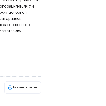
России и странах СНГ,
рпорациями, ФГУ и
лежит дочерней
 материалов
 незавершенного
редствами».
Версия для печати