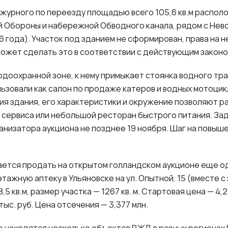
журного по переезду площадью всего 105,6 кв.м распол
 Обороны и набережной Обводного канала, рядом с Нево
6 года). Участок под зданием не сформирован, права на 
может сделать это в соответствии с действующим закон
одоохранной зоне, к нему примыкает стоянка водного тр
ьзовали как салон по продаже катеров и водных мотоцик
ия здания, его характеристики и окружение позволяют р
 сервиса или небольшой ресторан быстрого питания. За
ганизатора аукциона не позднее 19 ноября. Шаг на повыш
ается продать на открытом голландском аукционе еще о
ажную аптеку в Ульяновске на ул. Опытной, 15 (вместе с 
5 кв.м, размер участка — 1267 кв. м. Стартовая цена — 4,2
ыс. руб. Цена отсечения — 3,377 млн.