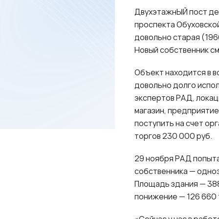
ДвухэтажнЫЙ пост де
проспекта Обуховской
довольно старая (196
Новый собственник с
Объект находится в в
довольно долго испол
экспертов РАД, локац
магазин, предприятие
поступить на счет ор
торгов 230 000 руб.
29 ноября РАД попыт
собственника — одноэт
Площадь здания — 388,
понижение — 126 660 т