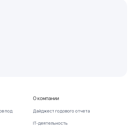
О компании
ов под
Дайджест годового отчета
IT-деятельность