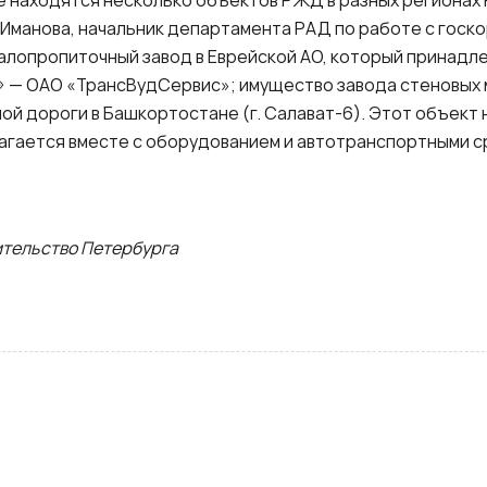
те находятся несколько объектов РЖД в разных регионах 
Иманова, начальник департамента РАД по работе с госко
алопропиточный завод в Еврейской АО, который принад
 — ОАО «ТрансВудСервис»; имущество завода стеновых
й дороги в Башкортостане (г. Салават‑6). Этот объект
агается вместе с оборудованием и автотранспортными с
тельство Петербурга