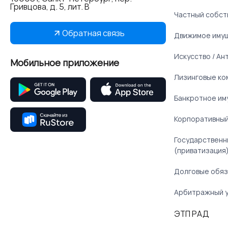
Гривцова, д. 5, лит. В
Частный собст
Обратная связь
Движимое иму
Искусство / Ан
Мобильное приложение
Лизинговые ко
Банкротное им
Корпоративный
Государственн
(приватизация
Долговые обяз
Арбитражный 
ЭТП РАД