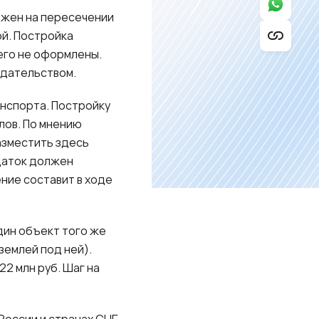
ожен на пересечении
й. Постройка
него не оформлены.
одательством.
анспорта. Постройку
лов. По мнению
азместить здесь
даток должен
ение составит в ходе
дин объект того же
землей под ней).
22 млн руб. Шаг на