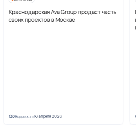
Краснодарская Ava Group продаст часть
В
своих проектов в Москве
п
н
16 апреля 2026
Ведомости