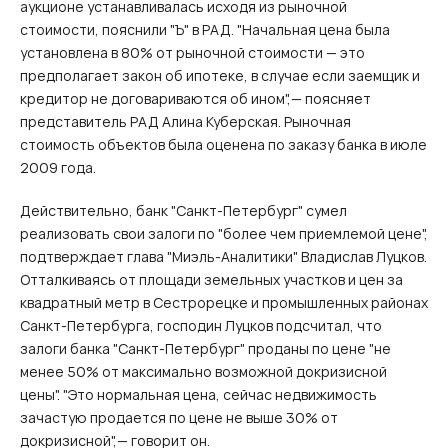
аукционе устанавливалась исходя из рыночной
стоимости, пояснили "Ъ" в РАД. "Начальная цена была
установлена в 80% от рыночной стоимости — это
предполагает закон об ипотеке, в случае если заемщик и
кредитор не договариваются об ином",— поясняет
представитель РАД Алина Куберская. Рыночная
стоимость объектов была оценена по заказу банка в июле
2009 года.
Действительно, банк "Санкт-Петербург" сумел
реализовать свои залоги по "более чем приемлемой цене",
подтверждает глава "Миэль-Аналитики" Владислав Луцков.
Отталкиваясь от площади земельных участков и цен за
квадратный метр в Сестрорецке и промышленных районах
Санкт-Петербурга, господин Луцков подсчитал, что
залоги банка "Санкт-Петербург" проданы по цене "не
менее 50% от максимально возможной докризисной
цены". "Это нормальная цена, сейчас недвижимость
зачастую продается по цене не выше 30% от
докризисной",— говорит он.