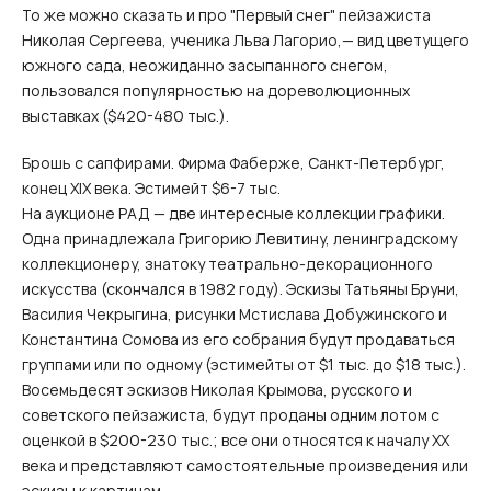
То же можно сказать и про "Первый снег" пейзажиста
Николая Сергеева, ученика Льва Лагорио,— вид цветущего
южного сада, неожиданно засыпанного снегом,
пользовался популярностью на дореволюционных
выставках ($420-480 тыс.).
Брошь с сапфирами. Фирма Фаберже, Санкт-Петербург,
конец XIX века. Эстимейт $6-7 тыс.
На аукционе РАД — две интересные коллекции графики.
Одна принадлежала Григорию Левитину, ленинградскому
коллекционеру, знатоку театрально-декорационного
искусства (скончался в 1982 году). Эскизы Татьяны Бруни,
Василия Чекрыгина, рисунки Мстислава Добужинского и
Константина Сомова из его собрания будут продаваться
группами или по одному (эстимейты от $1 тыс. до $18 тыс.).
Восемьдесят эскизов Николая Крымова, русского и
советского пейзажиста, будут проданы одним лотом с
оценкой в $200-230 тыс.; все они относятся к началу ХХ
века и представляют самостоятельные произведения или
эскизы к картинам.