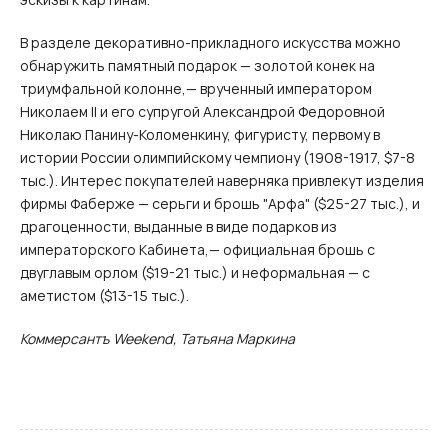
В разделе декоративно-прикладного искусства можно
обнаружить памятный подарок — золотой конек на
триумфальной колонне,— врученный императором
Николаем II и его супругой Александрой Федоровной
Николаю Панину-Коломенкину, фигуристу, первому в
истории России олимпийскому чемпиону (1908-1917, $7-8
тыс.). Интерес покупателей наверняка привлекут изделия
фирмы Фаберже — серьги и брошь "Арфа" ($25-27 тыс.), и
драгоценности, выданные в виде подарков из
императорского Кабинета,— официальная брошь с
двуглавым орлом ($19-21 тыс.) и неформальная — с
аметистом ($13-15 тыс.).
Коммерсантъ Weekend, Татьяна Маркина