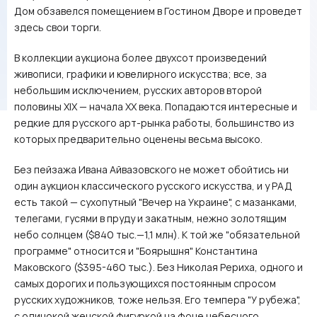
Дом обзавелся помещением в Гостином Дворе и проведет
здесь свои торги.
В коллекции аукциона более двухсот произведений
живописи, графики и ювелирного искусства; все, за
небольшим исключением, русских авторов второй
половины XIX — начала ХХ века. Попадаются интересные и
редкие для русского арт-рынка работы, большинство из
которых предварительно оценены весьма высоко.
Без пейзажа Ивана Айвазовского не может обойтись ни
один аукцион классического русского искусства, и у РАД
есть такой — сухопутный "Вечер на Украине", с мазанками,
телегами, гусями в пруду и закатным, нежно золотящим
небо солнцем ($840 тыс.—1,1 млн). К той же "обязательной
программе" относится и "Боярышня" Константина
Маковского ($395-460 тыс.). Без Николая Рериха, одного и
самых дорогих и пользующихся постоянным спросом
русских художников, тоже нельзя. Его темпера "У рубежа",
с одинокой женской фигуркой на фоне небесного