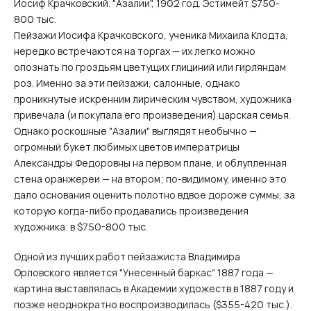
Иосиф Крачковский. "Азалии", 1902 год. Эстимейт $750-
800 тыс.
Пейзажи Иосифа Крачковского, ученика Михаила Клодта,
нередко встречаются на торгах — их легко можно
опознать по гроздьям цветущих глициний или гирляндам
роз. Именно за эти пейзажи, салонные, однако
проникнутые искренним лирическим чувством, художника
привечала (и покупала его произведения) царская семья.
Однако роскошные "Азалии" выглядят необычно —
огромный букет любимых цветов императрицы
Александры Федоровны на первом плане, и облупленная
стена оранжереи — на втором; по-видимому, именно это
дало основания оценить полотно вдвое дороже суммы, за
которую когда-либо продавались произведения
художника: в $750-800 тыс.
Одной из лучших работ пейзажиста Владимира
Орловского является "Унесенный баркас" 1887 года —
картина выставлялась в Академии художеств в 1887 году и
позже неоднократно воспроизводилась ($355-420 тыс.).