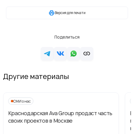
Версия для печати
Поделиться
Другие материалы
СМИ о нас
Краснодарская Ava Group продаст часть
В
своих проектов в Москве
п
н