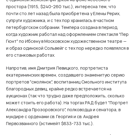
простора (1915, $240-260 тыс.), интересна тем, что
почти сто лет назад была приобретена у Елены Рерих,
супруги художника, и с тех пор хранилась в частном
петербургском собрании. Темпера создана в период,
когда художник работал над оформлением спектакля "Пер
Гюнт" по Ибсену в Московском художественном театре —
и образ одинокой Сольвейг с тех пор нередко появлялся в
его станковых работах.
Напротив, имя Дмитрия Левицкого, портретиста
екатерининских времен, создавшего знаменитую серию
портретов "смолянок", воспитанниц Смольного института
благородных девиц, крайне редко встречается на
аукционах (так что трудно даже предположить, сколько
может стоить его работа). На торгах РАД будет "Портрет
Александра Прозоровского", полководца и сенатора, в
мундире с орденами св. Георгия и св. Андрея
Первозванного (эстимейт $633-733 тыс.).