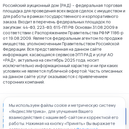
Российский аукционный дом (РАД) – федеральная торговая
площадка для проведения всех видов сделок с имуществом и
для работы в рамках государственного и корпоративного
заказа. Входит в перечень федеральных площадок по
закупкам: 44-ФЗ, 223-ФЗ, 615-ПП РФ. Основан 31.08.2009 в
соответствии с Распоряжением Правительства РФ № 1186-р
от 19.08.2009. Является федеральным агентом по продаже
имущества, уполномоченным Правительством Российской
Федерации. Вся представленная на данном сайте
информация, касающаяся сервисов ЭТП РАД и услуг АО
«РАД», актуальна на сентябрь 2025 года, носит
исключительно информационный характер и ни при каких
условиях не является публичной офертой. Часть описанных
на данном сайте услуг оказываются с привлечением
сторонних компаний.
Пользовательское соглашение
Мы используем файлы cookie и метрическую систему
Политика АО "РАД" в отношении обработки персональных
«Яндекс.Метрика», для улучшения Вашего
данных
взаимодействия с нашим веб-сайтом и корректной его
Политика обработки файлов cookie
работы. Нажимая на кнопку «Принять» Вы выражаете
Карта сайта