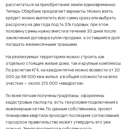
рассчитаться за приобретение земли единовременно.
Теперь Сбербанк предлагает варианты. Можно взять
кредит, можно выплатить всю сумму сразу или выбрать
рассрочку на два года под 14,5% годовых, при этом
половину суммы нужно внести в течение 30 дней после
заключения договора купли-продажи, а оставшийся долг
погашать ежемесячными траншами.
На реализуемых территориях можно строить как
отдельно стоящие жилые дома, так и крупные комплексы.
По расчетам КГА, на каждом пятне можно возвести от 20
000 до 68 000 кв.м жилья, а в общей сложности на всех
участках — около 215 000 «квадратов».
По всем пятнам получены градпланы, оформлены
кадастровые паспорта, есть техусловия подключения к
инженерным сетям. По данным собственника, проект
планировки квартала проходит последние согласования,
городское правительство может утвердить его уже
осенью. Земля продается в собственность.