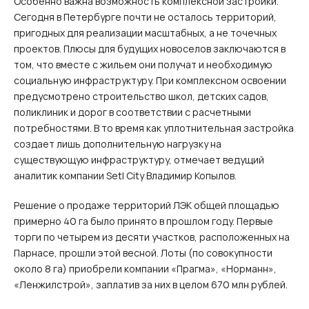
Особенно важна возможность комплексной застройки.
Сегодня в Петербурге почти не осталось территорий,
пригодных для реализации масштабных, а не точечных
проектов. Плюсы для будущих новоселов заключаются в
том, что вместе с жильем они получат и необходимую
социальную инфраструктуру. При комплексном освоении
предусмотрено строительство школ, детских садов,
поликлиник и дорог в соответствии с расчетными
потребностями. В то время как уплотнительная застройка
создает лишь дополнительную нагрузку на
существующую инфраструктуру, отмечает ведущий
аналитик компании Setl City Владимир Копылов.
Решение о продаже территорий ЛЭК общей площадью
примерно 40 га было принято в прошлом году. Первые
торги по четырем из десяти участков, расположенных на
Парнасе, прошли этой весной. Лоты (по совокупности
около 8 га) приобрели компании «Прагма», «Норманн»,
«Ленжилстрой», заплатив за них в целом 670 млн рублей.