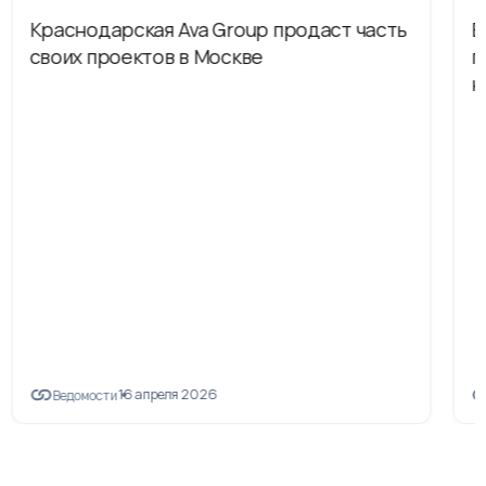
Краснодарская Ava Group продаст часть
В
своих проектов в Москве
п
н
16 апреля 2026
Ведомости