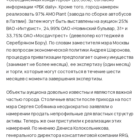
информации «РБК daily». Кроме того, город намерен
реализовать 97% АМО Plant (завода по сборке автобусов
в Латвии). Затем могут быть выставлены на аукцион 25%
ВАО «Интурист», 24,99% ОАО «Новинский бульвар, 31» и
33,75% ОАО «Мосдачтрест» (девелопер коттеджей в
Серебряном Бору). По словам заместителя мэра Москвы
по вопросам экономической политики Андрея Шаронова,
процедура приватизации предполагает оценку имущества
(занимает не более месяца), ее экспертизу (один месяц)
и торги, которые могут состояться в течение шести
месяцев с момента завершения экспертизы.
Объекты аукциона довольно известны и являются важной
частью города. Столичные власти после прихода на пост
мэра Сергея Собянина неоднократно заявляли о
намерении продать непрофильные для властных структур
активы. Теперь же они приступили к реализации этих
намерений. По мнению Дениса Колокольникова,
генерального директора консалтинговой компании RRG,