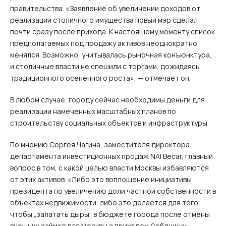
правительства. «Заявление об увеличении доходов от
реализации столичного имущества новый мэр сделал
почти сразу после прихода. К настоящему моменту список
предполагаемых под продажу активов неоднократно
менялся. Возможно, учитывалась рыночная конъюнктура,
и столичные власти не спешили с торгами, дожидаясь
традиционного осененного роста», — отмечает он.
В любом случае, городу сейчас необходимы деньги для
реализации намеченных масштабных планов по
строительству социальных объектов и инфраструктуры.
По мнению Сергея Чагина, заместителя директора
департамента инвестиционных продаж NAI Becar, главный
вопрос в том, с какой целью власти Москвы избавляются
от этих активов. «Либо это воплощение инициативы
президента по увеличению доли частной собственности в
объектах недвижимости, либо это делается для того,
чтобы „залатать дыры“ в бюджете города после отмены
внешних займов для Москвы с приходом Собянина», —