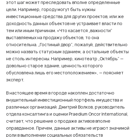
этот шаг может преследовать вполне определенные
цели. Например, городу могут быть нужны
инвестиционные средства для других проектов, или же
доходность данных объектов не устраивает власти по
тем или иным причинам. «Что касается „важности“
выставляемых на продажу объектов, то она
относительна. „Гостиный двор“, пожалуй, действительно
можно назвать статусным зданием, а остальные объекты
не столь интересны. Например, кинотеатр „Октябрь“ —
довольно старое здание, ценность которого
обусловлена лишь его местоположением», — поясняет
эксперт.
В настоящее время в городе накоплен достаточно
внушительный инвестиционный портфель имущества и
различных организаций. Дмитрий Волков, руководитель
отдела консалтинга и оценки Praedium Oncor International,
считает, что решение о продаже активов вполне
оправданное. Причем, данные активы не играют значимой
роли в выполнении социальных обязательств