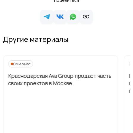
Поделиться
Другие материалы
СМИ о нас
Краснодарская Ava Group продаст часть
В
своих проектов в Москве
п
н