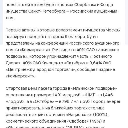
помогать ей в этом будет «дочка» Сбербанка и Фонда
имущества Санкт-Петербурга — Российский аукционный
дом.
Первые активы, которые департамент имущества Москвы
планирует продать на торгах 6 октября, будут
представлены на конференции Российского аукционного
дома и «Коммерсанта». Речь идет о 49% ОАО «Ильинское
подворье», которому принадлежит часть «Гостиного
Двора», 40% ОАО Киноцентр «Октябрь» и 9,64% ОАО
«Центр международной торговли», сообщает издание
«Коммерсант».
Стартовая цена пакета города в «Ильинском подворье»
определена в размере 1,491 млрд руб., в ЦМТ — в 1,446
млрд руб., а в «Октябре» — в 796,7 млн. руб. Город намерен
приватизировать, и на ближайших торгах столица
реализовать акции гостиницы «Националь» (100%),
косметического объединения «Свобода» (49%) и
«Объединенных кондитеров» (26,58%), согласно