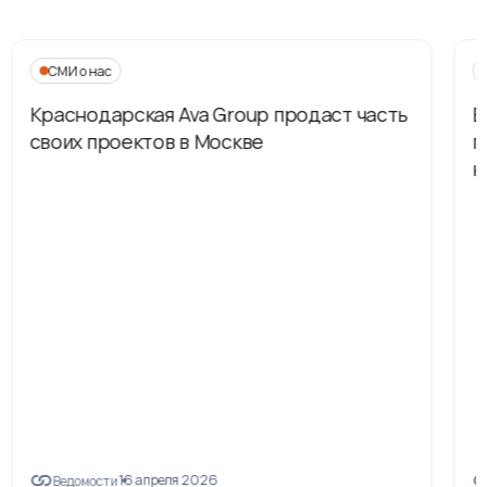
СМИ о нас
Краснодарская Ava Group продаст часть
В
своих проектов в Москве
п
н
16 апреля 2026
Ведомости