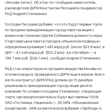
«Москва-Сити»). Об этом «Ъ» сообщили заместитель
руководителя ДИГМ Константин Песоцкий и гендиректор
РАД Андрей Степаненко.
Господин Песоцкий добавил, что это будут первые торги
по продаже принадлежащих городу пакетов акций с
момента вступления Сергея Собянина в должность мэра.
Стартовая цена пакета города в «Ильинском подворье»
определена в размере 1,491 млрд руб. (около $53,8 млн), в
ЦМТ — в 1,446 млрд руб. ($52,2 млн), а в «Октябре» — в
796,7 млн руб. ($28,7 млн), сообщил Андрей Степаненко.
РАД стал оператором по продаже имущества Москвы по
итогам конкурса, проведенного ДИГМ еще в апреле. Всего
же по контракту с ДИГМ РАД должен до 15 декабря
реализовать принадлежащие городу акции десяти
компаний. По словам господина Степаненко, следующие
торги, где предположительно будут выставлены 100%
ОАО «Гостиница „Националь“», 26,58% «Объединенных
кондитеров», 49% косметической фабрики «Свобода» и