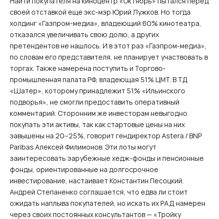
Найти покупателя на киноцентр «Октябрь» пытался перед
своей отставкой еще экс-мэр Юрий Лужков. Но тогда
холдинг «Газпром-медиа», владеющий 60% кинотеатра,
отказался увеличивать свою долю, а других
претендентов не нашлось. И в этот раз «Газпром-медиа»,
по словам его представителя, не планирует участвовать в
торгах. Также намерена поступить и Торгово-
промышленная палата РФ, владеющая 51% ЦМТ. В ТД
«Шатер», которому принадлежит 51% «Ильинского
подворья», не смогли предоставить оперативный
комментарий. Сторонним же инвесторам невыгодно
покупать эти активы, так как стартовые цены на них
завышены на 20–25%, говорит гендиректор Astera / BNP
Paribas Алексей Филимонов. Эти лоты могут
заинтересовать зарубежные хедж-фонды и пенсионные
фонды, ориентированные на долгосрочное
инвестирование, настаивает Константин Песоцкий.
Андрей Степаненко соглашается, что едва ли стоит
ожидать наплыва покупателей, но искать их РАД намерен
через своих постоянных консультантов — «Тройку