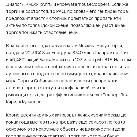
Диалог», «МЭФ Групп» и PricewaterhouseCoopers. Если же
торги не состоятся, то РАД, по словам его гендиректора,
предложит властям столицы попытаться продать эти
активы по голландской схеме, позволяющей участникам
торгов понижать стартовые цены.
В начале этого года новые власти Москвы, минуя торги,
продали 22,39% Sibir Energy за $740 млн «Газпром нефти»
и 46,48% акций Банка Москвы за 103 млрд руб. ВТБ. На этом
фоне мэрии сейчас необходимо провести показательные
аукционы по продаже своего имущества, иначе заявления
мэра Сергея Собянина о прозрачности распродажи
активов города окажутся профанацией, считает
руководитель центра эффективных закупок «Тендер. Ru»
Кирилл Кузнецов.
Кроме десяти крупных активов в планах мэрии Москвы до
конца года выставить на продажу еще семьсот лотов (в
основном это некрупные объекты недвижимости и доли
города в инвестконтрактах), торги по которым будут