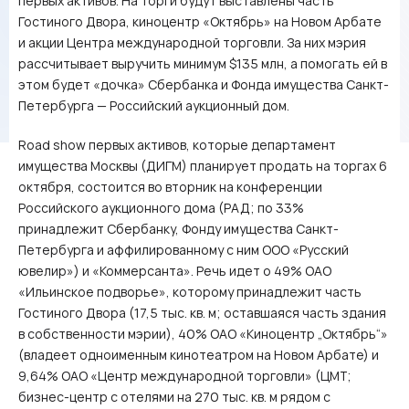
первых активов. На торги будут выставлены часть
Гостиного Двора, киноцентр «Октябрь» на Новом Арбате
и акции Центра международной торговли. За них мэрия
рассчитывает выручить минимум $135 млн, а помогать ей в
этом будет «дочка» Сбербанка и Фонда имущества Санкт-
Петербурга — Российский аукционный дом.
Road show первых активов, которые департамент
имущества Москвы (ДИГМ) планирует продать на торгах 6
октября, состоится во вторник на конференции
Российского аукционного дома (РАД; по 33%
принадлежит Сбербанку, Фонду имущества Санкт-
Петербурга и аффилированному с ним ООО «Русский
ювелир») и «Коммерсанта». Речь идет о 49% ОАО
«Ильинское подворье», которому принадлежит часть
Гостиного Двора (17,5 тыс. кв. м; оставшаяся часть здания
в собственности мэрии), 40% ОАО «Киноцентр „Октябрь“»
(владеет одноименным кинотеатром на Новом Арбате) и
9,64% ОАО «Центр международной торговли» (ЦМТ;
бизнес-центр с отелями на 270 тыс. кв. м рядом с