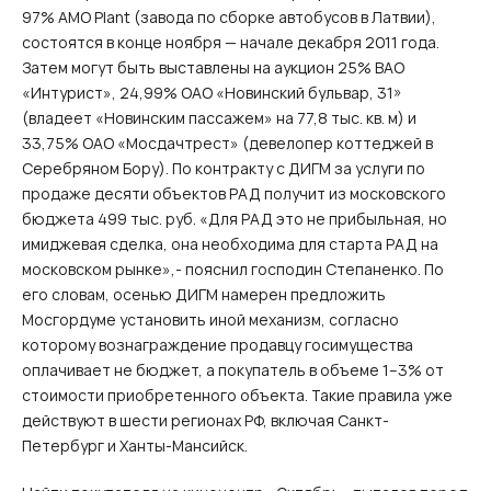
97% АМО Plant (завода по сборке автобусов в Латвии),
состоятся в конце ноября — начале декабря 2011 года.
Затем могут быть выставлены на аукцион 25% ВАО
«Интурист», 24,99% ОАО «Новинский бульвар, 31»
(владеет «Новинским пассажем» на 77,8 тыс. кв. м) и
33,75% ОАО «Мосдачтрест» (девелопер коттеджей в
Серебряном Бору). По контракту с ДИГМ за услуги по
продаже десяти объектов РАД получит из московского
бюджета 499 тыс. руб. «Для РАД это не прибыльная, но
имиджевая сделка, она необходима для старта РАД на
московском рынке»,- пояснил господин Степаненко. По
его словам, осенью ДИГМ намерен предложить
Мосгордуме установить иной механизм, согласно
которому вознаграждение продавцу госимущества
оплачивает не бюджет, а покупатель в объеме 1–3% от
стоимости приобретенного объекта. Такие правила уже
действуют в шести регионах РФ, включая Санкт-
Петербург и Ханты-Мансийск.