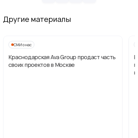
Другие материалы
СМИ о нас
Краснодарская Ava Group продаст часть
В
своих проектов в Москве
п
н