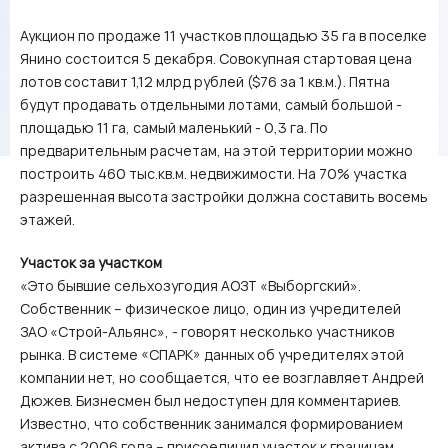
Аукцион по продаже 11 участков площадью 35 га в поселке
Янино состоится 5 декабря. Совокупная стартовая цена
лотов составит 1,12 млрд рублей ($76 за 1 кв.м.). Пятна
будут продавать отдельными лотами, самый большой -
площадью 11 га, самый маленький - 0,3 га. По
предварительным расчетам, на этой территории можно
построить 460 тыс.кв.м. недвижимости. На 70% участка
разрешенная высота застройки должна составить восемь
этажей.
Участок за участком
«Это бывшие сельхозугодия АОЗТ «Выборгский».
Собственник – физическое лицо, один из учредителей
ЗАО «Строй-Альянс», - говорят несколько участников
рынка. В системе «СПАРК» данных об учредителях этой
компании нет, но сообщается, что ее возглавляет Андрей
Дюжев. Бизнесмен был недоступен для комментариев.
Известно, что собственник занимался формированием
актива с 2006 года – присоединил участок к границам