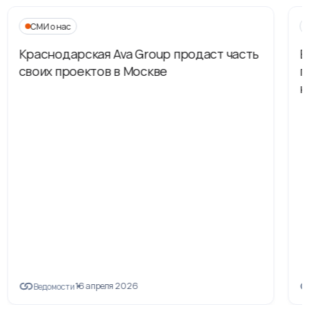
СМИ о нас
Краснодарская Ava Group продаст часть
В
своих проектов в Москве
п
н
16 апреля 2026
Ведомости