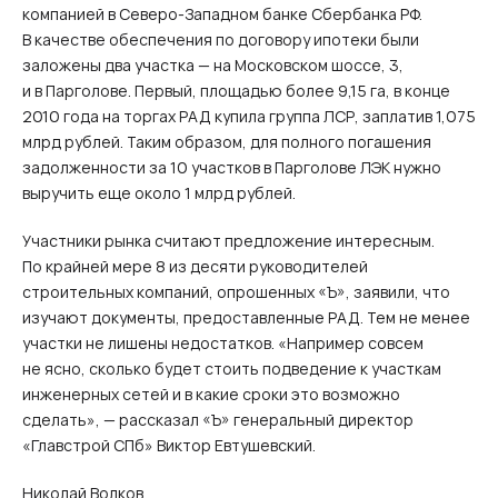
компанией в Северо-Западном банке Сбербанка РФ.
В качестве обеспечения по договору ипотеки были
заложены два участка — на Московском шоссе, 3,
и в Парголове. Первый, площадью более 9,15 га, в конце
2010 года на торгах РАД купила группа ЛСР, заплатив 1,075
млрд рублей. Таким образом, для полного погашения
задолженности за 10 участков в Парголове ЛЭК нужно
выручить еще около 1 млрд рублей.
Участники рынка считают предложение интересным.
По крайней мере 8 из десяти руководителей
строительных компаний, опрошенных «Ъ», заявили, что
изучают документы, предоставленные РАД. Тем не менее
участки не лишены недостатков. «Например совсем
не ясно, сколько будет стоить подведение к участкам
инженерных сетей и в какие сроки это возможно
сделать», — рассказал «Ъ» генеральный директор
«Главстрой СПб» Виктор Евтушевский.
Николай Волков