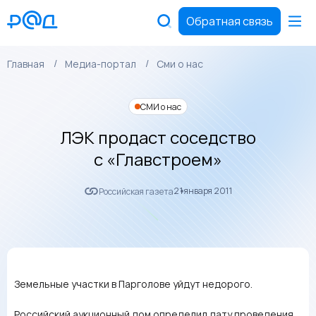
Обратная связь
Главная
Медиа-портал
Сми о нас
СМИ о нас
ЛЭК продаст соседство
с «Главстроем»
21 января 2011
Российская газета
Земельные участки в Парголове уйдут недорого.
Российский аукционный дом определил дату проведения