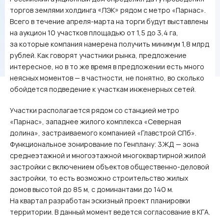
торгов землями холдинга «ЛЭК» рядом с метро «Парнас».
Всего в течение апреля-марта на торги будут выставлены
на аукцион 10 участков площадью от 1,5 до 3,4 га,
за которые компания намерена получить минимум 1,8 млрд
рублей. Как говорят участники рынка, предложение
интересное, но в то же время в предложении есть много
неясных моментов — в частности, не понятно, во сколько
обойдется подведение к участкам инженерных сетей.
Участки располагается рядом со станцией метро
«Парнас», западнее жилого комплекса «Северная
долина», застраиваемого компанией «Главстрой СПб».
Функциональное зонирование по Генплану: 3ЖД — зона
среднеэтажной и многоэтажной многоквартирной жилой
застройки с включением объектов общественно-деловой
застройки, то есть возможно строительство жилых
домов высотой до 85 м, с доминантами до 140 м.
На квартал разработан эскизный проект планировки
территории. В данный момент ведется согласование в КГА.