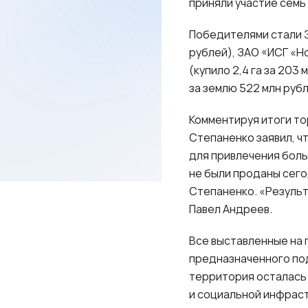
приняли участие семь
Победителями стали ЗА
рублей), ЗАО «ИСГ «Но
(купило 2,4 га за 203
за землю 522 млн руб
Комментируя итоги то
Степаненко заявил, ч
для привлечения боль
не были проданы сего
Степаненко. «Результ
Павел Андреев.
Все выставленные на 
предназначенного под
территория осталась
и социальной инфраст