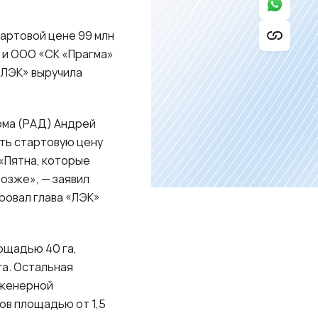
тартовой цене 99 млн
) и ООО «СК «Прагма»
 «ЛЭК» выручила
ома (РАД) Андрей
ить стартовую цену
 «Пятна, которые
позже», — заявил
ровал глава «ЛЭК»
ощадью 40 га,
га. Остальная
нженерной
ов площадью от 1,5