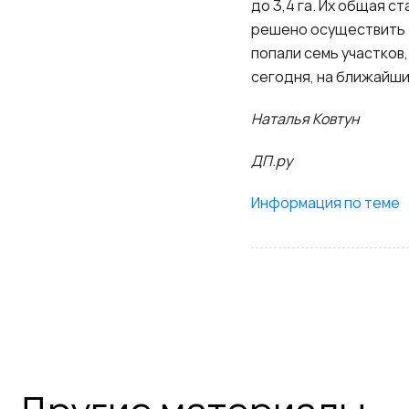
до 3,4 га. Их общая с
решено осуществить то
попали семь участков,
сегодня, на ближайши
Наталья Ковтун
ДП.ру
Информация по теме