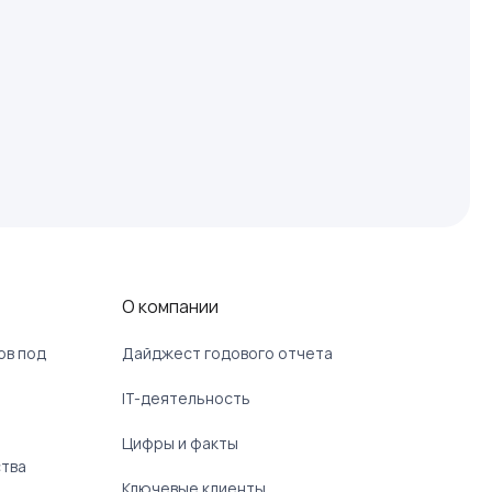
О компании
ов под
Дайджест годового отчета
IT-деятельность
Цифры и факты
ства
Ключевые клиенты