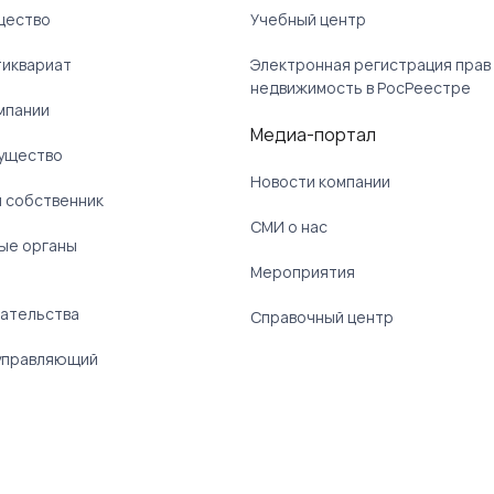
щество
Учебный центр
тиквариат
Электронная регистрация прав
недвижимость в РосРеестре
мпании
Медиа-портал
ущество
Новости компании
 собственник
СМИ о нас
ые органы
)
Мероприятия
ательства
Справочный центр
управляющий