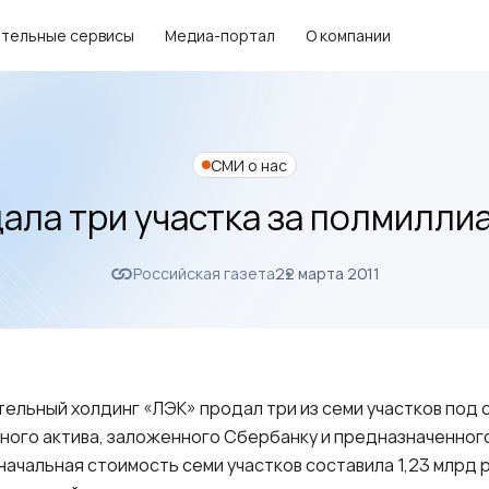
тельные сервисы
Медиа-портал
О компании
СМИ о нас
ала три участка за полмилли
Российская газета
22 марта 2011
ельный холдинг «ЛЭК» продал три из семи участков под
ьного актива, заложенного Сбербанку и предназначенног
начальная стоимость семи участков составила 1,23 млрд р