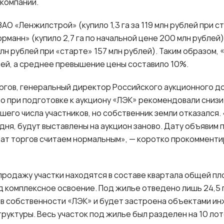
 компаний.
О «Ленжилстрой» (купило 1,3 га за 119 млн рублей при с
рманн» (купило 2,7 га по начальной цене 200 млн рублей
 млн рублей при «старте» 157 млн рублей). Таким образом,
лей, а среднее превышение цены составило 10%.
ргов, генеральный директор Российского аукционного д
то при подготовке к аукциону «ЛЭК» рекомендовали сниз
шего числа участников, но собственник земли отказался.
дня, будут выставлены на аукцион заново. Дату объявим 
ат торгов считаем нормальным», — коротко прокомменти
продажу участки находятся в составе квартала общей пл
 комплексное освоение. Под жилье отведено лишь 24,5 
 в собственности «ЛЭК» и будет застроена объектами и
руктуры. Весь участок под жилье был разделен на 10 лот