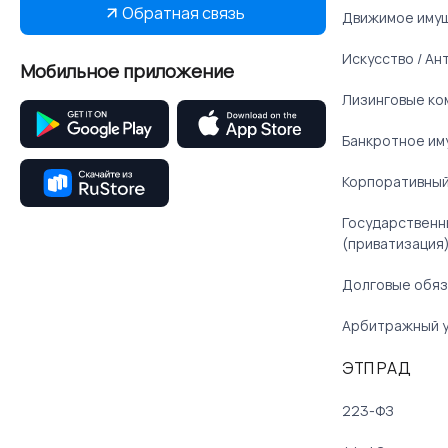
Обратная связь
Движимое иму
Искусство / Ан
Мобильное приложение
Лизинговые ко
Банкротное им
Корпоративный
Государственн
(приватизация
Долговые обяз
Арбитражный 
ЭТП РАД
223-ФЗ