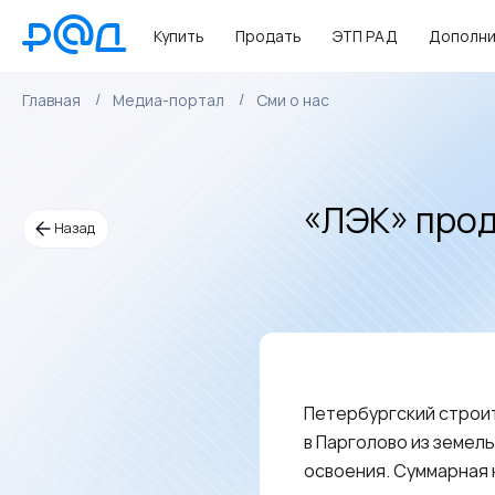
Купить
Продать
ЭТП РАД
Дополни
Главная
Медиа-портал
Сми о нас
«ЛЭК» прод
Назад
Петербургский строит
в Парголово из земел
освоения. Суммарная 