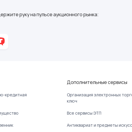
ержите руку на пульсе аукционного рынка:
Дополнительные сервисы
ово-кредитная
Организация электронных торг
ключ
мущество
Все сервисы ЭТП
венник
Антиквариат и предметы искус