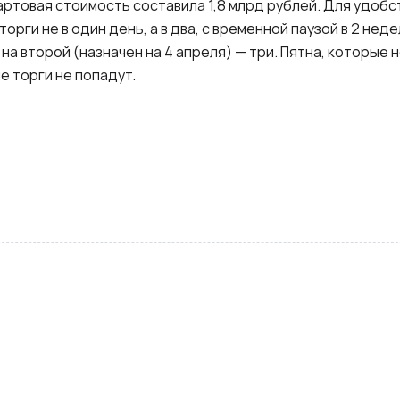
тартовая стоимость составила 1,8 млрд рублей. Для удоб
рги не в один день, а в два, с временной паузой в 2 неде
 на второй (назначен на 4 апреля) — три. Пятна, которые
е торги не попадут.