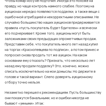
Чтобы комар носу не подточил. Иногда это похоже на
правду, но чаще контроль намного слабее. Поэтому на
аукционах нередко появляются подделки, а также вещи с
ошибочной атрибуцией и некорректными описаниями. Не
случайно большинство наших аукционов придерживается
правила «пусть покупатель будет бдителен» и всячески
его подчеркивает. Кроме того, аукционы могут быть
заложниками своих предыдущих опрометчивых продаж.
Представим себе, что покупатель много лет назад купил
на торгах «Краснопевцева по подписи», а потом принес и
попросил снова продать тот же аукцион. На каком
основании ему отказать? Признать, что несколько лет
назад ему продали подделку? Это, конечно, можно
списать исключительно на мои домыслы. Но держите в
голове и такой вариант. Слепо доверять аукционному
отбору точно нельзя.
Незаметно перешел к рекомендациям. Пусть большинству
они покажутся банальными, но и ошибки никогда не
бывают «умными». Итак: