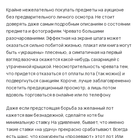
Крайне нежелательно покупать предметы на аукционе
без предварительного личного осмотра. Не стоит
доверять даже самым подробным описаниям о состоянии
предмета и фотографиям. Чревато большими
разочарованиями. Эффектная на экране шпага может
оказаться сильно побитой жизнью, плакат или книга могут
быть «украшены» плесенью, а симпатичная на первый
взгляд вазочка окажется какой-нибудь сахарницей с
утраченной крышкой. Неосмотрительность чревата тем,
что придется отказаться от оплаты лота (так можно) и
подвергнуться санкциям. Короче, лучше заблаговременно
посетить предаукционный просмотр, а лишь потом
вдоволь торговаться в онлайне или по телефону.
Даже если предстоящая борьба за желанный лот
кажется вам безнадежной, сделайте хотя бы
минимальную ставку. На удивление, бывает, что именно
такие ставки «на удачу» прекрасно срабатывают. Всегда
есть шанс, что конкуренты «прозевают» этот лот. Или