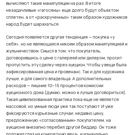
вычисляют такие манипуляции на раз. В итоге
незадачливые «гагосяны» еще долго будут объектом
сплетен, а от «раскрученных» таким образом художников
народ будет шарахаться.
Сегодня появляется другая тенденция — покупка «у
себя», но не являющаяся никоим образом манипуляцией и
жульничеством. Смысл в том, что покупатель,
договорившись о цене с галереей или дилером, просит
пропустить эту сделку через аукцион. Чтобы у вещи была
зафиксированная цена и провенанс. Так и для художника
лучше, и для самого владельца. А дополнительных
расходов — лишние 10–15 процентов комиссии
аукционного дома (думаю, можно и лучше договориться).
Такая цивилизованная практика пока еще не является
массовой, но умные люди уже так поступают. И уже
фиксируются курьезные случаи: недавно цену,
предложенную «согласованным» покупателем, на
аукционе внезапно перебил другой биддер. Он тоже
положил глаз на конкретную вещь, и изначально