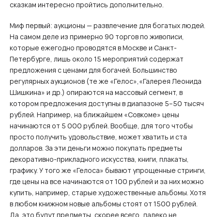
сказкам интересно пройтись дополнительно.
Миф первый: аукционы — развлечение для богатых людей.
На самом деле из примерно 90 торгов по живописи,
которые ежегодно проводятся в Москве и Санкт-
Петербурге, лишь около 15 мероприятий содержат
предложения с ценами для богачей. Большинство
регулярных аукционов (те же «Гелос»,«Галерея Леонида
Шишкина» и др.) опираются на массовый сегмент, в
котором предложения доступны в диапазоне 5–50 тысяч
рублей. Например, на ближайшем «Совкоме» цены
начинаются от 5 000 рублей. Вообще, для того чтобы
просто получить удовольствие, может хватить и ста
долларов. За эти деньги можно покупать предметы
декоративно-прикладного искусства, книги, плакаты,
графику. У того же «Гелоса» бывают упрощенные стринги,
где цены на все начинаются от 100 рублей и за них можно
купить, например, старые художественные альбомы. Хотя
в любом книжном новые альбомы стоят от 1500 рублей.
Да, это будут предметы, скорее всего, далеко не