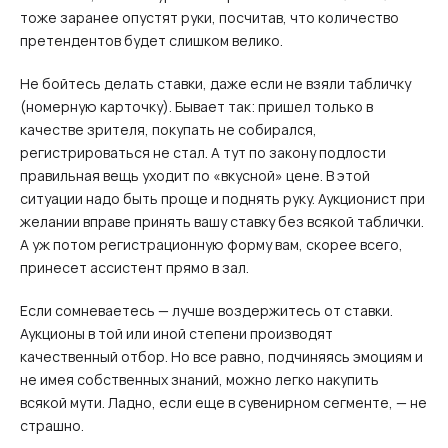
тоже заранее опустят руки, посчитав, что количество
претендентов будет слишком велико.
Не бойтесь делать ставки, даже если не взяли табличку
(номерную карточку). Бывает так: пришел только в
качестве зрителя, покупать не собирался,
регистрироваться не стал. А тут по закону подлости
правильная вещь уходит по «вкусной» цене. В этой
ситуации надо быть проще и поднять руку. Аукционист при
желании вправе принять вашу ставку без всякой таблички.
А уж потом регистрационную форму вам, скорее всего,
принесет ассистент прямо в зал.
Если сомневаетесь — лучше воздержитесь от ставки.
Аукционы в той или иной степени производят
качественный отбор. Но все равно, подчиняясь эмоциям и
не имея собственных знаний, можно легко накупить
всякой мути. Ладно, если еще в сувенирном сегменте, — не
страшно.