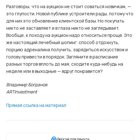
Разговоры, что на аукцион не стоит соваться новичкам, —
это глупости. Новой публике устроители рады, потому что
для них это обновление клиентской базы. Но покупать
никто не заставляет и в глаза никто не заглядывает.
Вообще, к походу на аукцион надо относиться проще. Это
же настоящий лечебный шопинг: способ отдохнуть,
порцию адреналина получить, зарядиться искусством и
голову привести в порядок. Загляните в расписание
разных торгов вплоть до мая, сходите куда-нибудь на
неделе или в выходные — вдруг понравится?
Владимир Богданов
ARTInvestment
Прямая ссылка на материал
Версия для печати