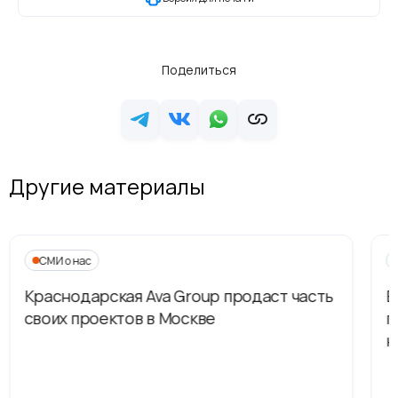
Поделиться
Другие материалы
СМИ о нас
Краснодарская Ava Group продаст часть
В
своих проектов в Москве
п
н