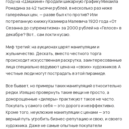
году на «Шишкине» продали шикарную графику Михаила
Ромадина за 42 тысячи рублей, в несколько раз ниже
галерейных цен, — разве был кто против? Или
потрепанную книжку Казимира Малевича 1920 года «От
Сезанна до супрематизма» за 2000 рублей на «Гелосе» в
декабре? Вот... сам локти кусаю.
Миф третий: на аукционах царят манипуляции и
жульничество. Дескать, вместо честного торга
происходит искусственная раскрутка, заинтересованные
лица специально вздувают цена на «своих» художников. А
честные люди могут пострадать в этой пирамиде.
Все бывает, но примеры таких манипуляций относительно
редки. Изящно провернуть такие вещи не просто, а
доморощенные «дилеры» практикуют такое не часто.
Покупать у самого себя — это дорого и неэффективно.
Кроме того, неуклюжие манипуляции с ценами — это
верный путь угробить бизнес-репутацию и свою, и своего
художника. Даже не самые опытные покупатели