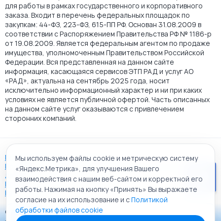
для работы в рамках государственного и корпоративного
заказа. Входит в перечень федеральных площадок по
закупкам: 44-ФЗ, 223-ФЗ, 615-ПП РФ. Основан 31.08.2009 в
соответствии с Распоряжением Правительства РФ № 1186-р
от 19.08.2009. Является федеральным агентом по продаже
имущества, уполномоченным Правительством Российской
Федерации. Вся представленная на данном сайте
информация, касающаяся сервисов ЭТП РАД и услуг АО
«РАД», актуальна на сентябрь 2025 года, носит
исключительно информационный характер и ни при каких
условиях не является публичной офертой. Часть описанных
на данном сайте услуг оказываются с привлечением
сторонних компаний.
Пользовательское соглашение
Мы используем файлы cookie и метрическую систему
Политика АО "РАД" в отношении обработки персональных
«Яндекс.Метрика», для улучшения Вашего
данных
взаимодействия с нашим веб-сайтом и корректной его
Политика обработки файлов cookie
работы. Нажимая на кнопку «Принять» Вы выражаете
Карта сайта
согласие на их использование и с
Политикой
обработки файлов cookie
© 2009 - 2026 АО «Российский аукционный дом»
Приложение «РАД Каталог»