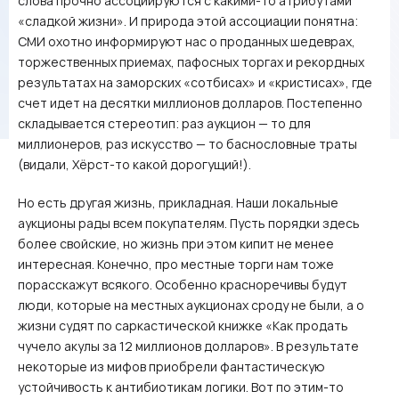
слова прочно ассоциируются с какими-то атрибутами
«сладкой жизни». И природа этой ассоциации понятна:
СМИ охотно информируют нас о проданных шедеврах,
торжественных приемах, пафосных торгах и рекордных
результатах на заморских «сотбисах» и «кристисах», где
счет идет на десятки миллионов долларов. Постепенно
складывается стереотип: раз аукцион — то для
миллионеров, раз искусство — то баснословные траты
(видали, Хёрст-то какой дорогущий!).
Но есть другая жизнь, прикладная. Наши локальные
аукционы рады всем покупателям. Пусть порядки здесь
более свойские, но жизнь при этом кипит не менее
интересная. Конечно, про местные торги нам тоже
порасскажут всякого. Особенно красноречивы будут
люди, которые на местных аукционах сроду не были, а о
жизни судят по саркастической книжке «Как продать
чучело акулы за 12 миллионов долларов». В результате
некоторые из мифов приобрели фантастическую
устойчивость к антибиотикам логики. Вот по этим-то