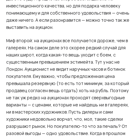
инвестиционного качества, но для подарка человеку
понимающему и для собственного удовольствия — очень
даже ничего. А если разонравится — можно точно так же
выставить на аукцион.
Миф второй: на аукционах все получается дороже, чем в
галереях. На самом деле это скорее редкий случай для
наших широт, когда какая-то вещь уходит с боем, с
существенным превышением эстимейта. Тут у нас не
Лондон. Аукционист не видит наручных часов и ботинок
покупателя. Ему важно, чтобы предложенная цена
превышала резервную (то есть тот минимум, за который
продавец согласен вещь отдать) хоть на рубль. Поэтому
не так уж редко на аукционах проходят сверхвыгодные
варианты — с ценами, которые не найдешь ни в галереях,
ни в мастерских художников. Пусть дилеры и сами
художники недовольно ворчат, что, мол, такие сделки
разрушают рынок. Но покупателю-то что за печаль? От
разовой выгоды — одно удовольствие. Когда в прошлом