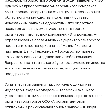
расходов. Из областного бюджета будет выделено «730
млн руб. на приобретение универсального комплекса
«МТЛ-арена», говорится на сайте думы. Вчера чиновник
областного минимущества, пожелавший остаться
неназванным, заявил «Ведомостям», что областное
правительство не может участвовать в торгах,
организованных частной компанией. «Это домыслы, —
отреагировал на слова чиновника директор самарского
представительства юркомпании “Матик. Яковлев и
партнеры” Денис Герасимов. — Государство является
таким же участником сделок, как и любая компания.
Вопрос только в том, на кого будет оформлено имущество
— а это вполне может быть какое-либо унитарное
предприятие».
Узнать, есть ли заявки от других желающих купить
недострой, вчера не удалось — телефоны внешнего
управляющего ПКО Алексея Ботвиньева и представителя
организатора торгов ООО «Агрокапитал» были
отключены. Срок окончания приема заявок — 18 июля.