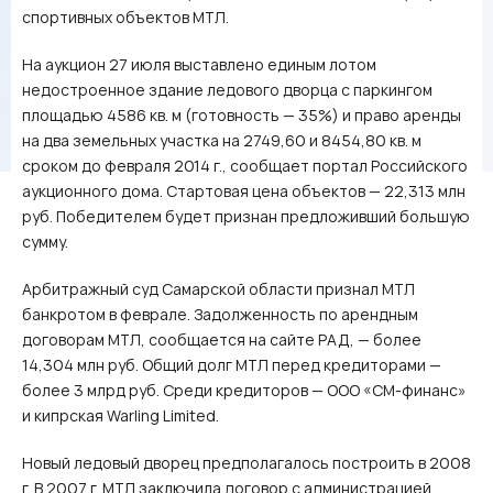
спортивных объектов МТЛ.
На аукцион 27 июля выставлено единым лотом
недостроенное здание ледового дворца с паркингом
площадью 4586 кв. м (готовность — 35%) и право аренды
на два земельных участка на 2749,60 и 8454,80 кв. м
сроком до февраля 2014 г., сообщает портал Российского
аукционного дома. Стартовая цена объектов — 22,313 млн
руб. Победителем будет признан предложивший большую
сумму.
Арбитражный суд Самарской области признал МТЛ
банкротом в феврале. Задолженность по арендным
договорам МТЛ, сообщается на сайте РАД, — более
14,304 млн руб. Общий долг МТЛ перед кредиторами —
более 3 млрд руб. Среди кредиторов — ООО «СМ-финанс»
и кипрская Warling Limited.
Новый ледовый дворец предполагалось построить в 2008
г. В 2007 г. МТЛ заключила договор с администрацией