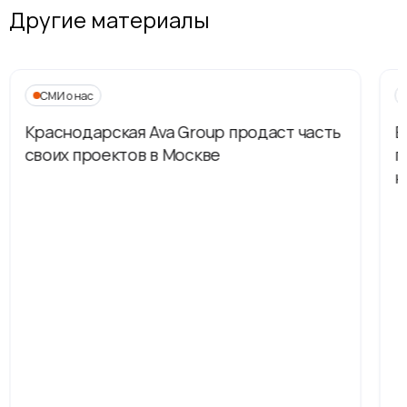
Другие материалы
СМИ о нас
Краснодарская Ava Group продаст часть
В
своих проектов в Москве
п
н