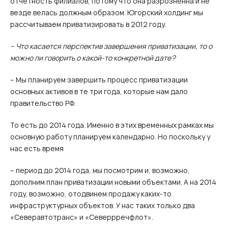
отчетность филиалов, потому что она разрозненна и не
везде велась должным образом. Югорский холдинг мы
рассчитываем приватизировать в 2012 году.
– Что касается перспектив завершения приватизации, то о
можно ли говорить о какой-то конкретной дате?
– Мы планируем завершить процесс приватизации
основных активов в те три года, которые нам дало
правительство РФ.
То есть до 2014 года. Именно в этих временных рамках мы
основную работу планируем календарно. Но поскольку у
нас есть время
– период до 2014 года, мы посмотрим и, возможно,
дополним план приватизации новыми объектами. А на 2014
году, возможно, отодвинем продажу каких-то
инфраструктурных объектов. У нас таких только два
«Северавтотранс» и «Северрречфлот».