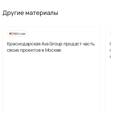
Другие материалы
СМИ о нас
Краснодарская Ava Group продаст часть
В
своих проектов в Москве
п
н