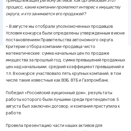
принадлежащих региону активов. Как организован этот
процесс, какие компании проявляют интерес к имуществу
округа, и кто занимается его продажей?
– В августе мы отобрали уполномоченных продавцов.
Условия конкурса были определены утвержденным в июне
постановлением Правительства автономного округа.
Критерии отбора компании-продавца чисто
математические: сумма начальных цен по продаже
имущества за прошлый год, сумма превышений продажных
цен над начальными, средний коэффициент превышений и
т.п. В конкурсе участвовало пять крупных компаний, в том
числе такие известные как ВЭБ, ВТБ и Газпромбанк.
Победил «Российский аукционный дом», результаты
работы которого были лучшими среди претендентов. 5
августа был заключен договор, и компания приступила к
работе.
Провела презентацию части наших активов для