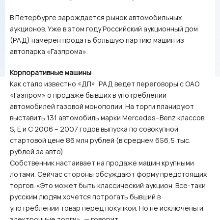
В Петербурге зарождается рынок автомобильных
аукционов. Уже в этом году Российский аукционный дом
(РАД) намерен продать большую партию машин из
автопарка «Газпрома».
Корпоративные машины
Как стало известно «ДП», РАД ведет переговоры с ОАО
«Газпром» о продаже бывших в употреблении
автомобилей газовой монополии. На торги планируют
выставить 131 автомобиль марки Mercedes–Benz классов
S, Е и С 2006 – 2007 годов выпуска по совокупной
стартовой цене 86 млн рублей (в среднем 656,5 тыс.
рублей за авто).
Собственник настаивает на продаже машин крупными
лотами. Сейчас стороны обсуждают форму предстоящих
торгов. «Это может быть классический аукцион. Все-таки
русским людям хочется потрогать бывший в
употреблении товар перед покупкой. Но не исключены и
электронные торги», — говорит