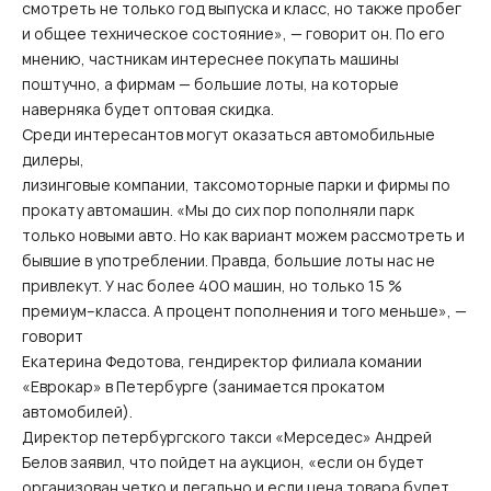
смотреть не только год выпуска и класс, но также пробег
и общее техническое состояние», — говорит он. По его
мнению, частникам интереснее покупать машины
поштучно, а фирмам — большие лоты, на которые
наверняка будет оптовая скидка.
Среди интересантов могут оказаться автомобильные
дилеры,
лизинговые компании, таксомоторные парки и фирмы по
прокату автомашин. «Мы до сих пор пополняли парк
только новыми авто. Но как вариант можем рассмотреть и
бывшие в употреблении. Правда, большие лоты нас не
привлекут. У нас более 400 машин, но только 15 %
премиум–класса. А процент пополнения и того меньше», —
говорит
Екатерина Федотова, гендиректор филиала комании
«Еврокар» в Петербурге (занимается прокатом
автомобилей).
Директор петербургского такси «Мерседес» Андрей
Белов заявил, что пойдет на аукцион, «если он будет
организован четко и легально и если цена товара будет