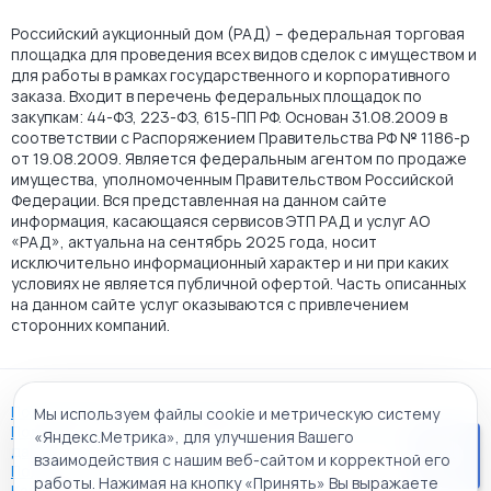
Российский аукционный дом (РАД) – федеральная торговая
площадка для проведения всех видов сделок с имуществом и
для работы в рамках государственного и корпоративного
заказа. Входит в перечень федеральных площадок по
закупкам: 44-ФЗ, 223-ФЗ, 615-ПП РФ. Основан 31.08.2009 в
соответствии с Распоряжением Правительства РФ № 1186-р
от 19.08.2009. Является федеральным агентом по продаже
имущества, уполномоченным Правительством Российской
Федерации. Вся представленная на данном сайте
информация, касающаяся сервисов ЭТП РАД и услуг АО
«РАД», актуальна на сентябрь 2025 года, носит
исключительно информационный характер и ни при каких
условиях не является публичной офертой. Часть описанных
на данном сайте услуг оказываются с привлечением
сторонних компаний.
Пользовательское соглашение
Мы используем файлы cookie и метрическую систему
Политика АО "РАД" в отношении обработки персональных
«Яндекс.Метрика», для улучшения Вашего
данных
взаимодействия с нашим веб-сайтом и корректной его
Политика обработки файлов cookie
работы. Нажимая на кнопку «Принять» Вы выражаете
Карта сайта