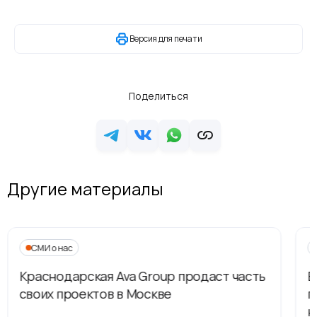
Версия для печати
Поделиться
Другие материалы
СМИ о нас
Краснодарская Ava Group продаст часть
В
своих проектов в Москве
п
н