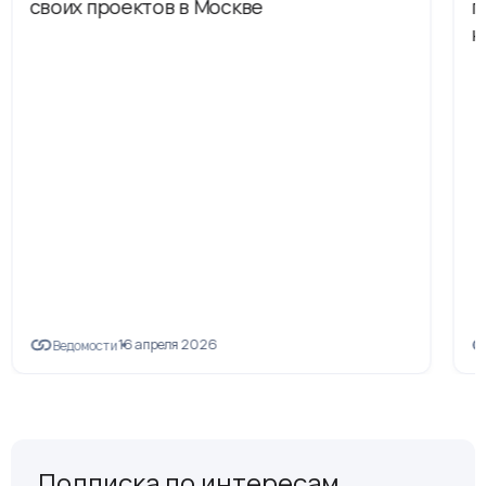
своих проектов в Москве
п
н
16 апреля 2026
Ведомости
Подписка по интересам