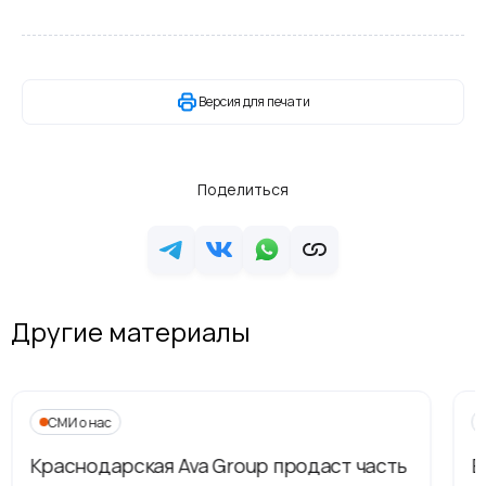
Версия для печати
Поделиться
Другие материалы
СМИ о нас
Краснодарская Ava Group продаст часть
В