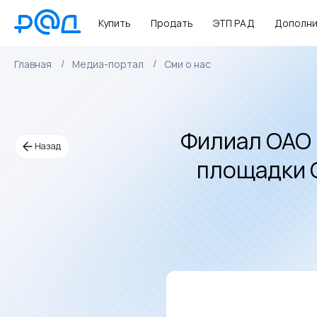
Купить
Продать
ЭТП РАД
Дополни
Главная
Медиа-портал
Сми о нас
Филиал ОАО 
Назад
площадки С