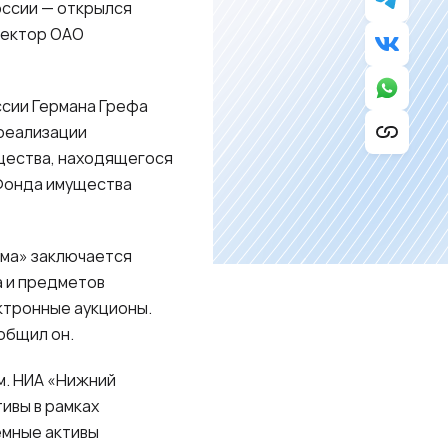
оссии — открылся
ректор ОАО
ссии Германа Грефа
реализации
щества, находящегося
 Фонда имущества
ома» заключается
а и предметов
ектронные аукционы.
общил он.
им. НИА «Нижний
ивы в рамках
емные активы