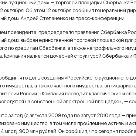
кий аукционный дом» — торговой площадки Сбербанка Р
2 октября. Об этом 12 октября сообщил генеральный ди
ный дом» Андрей Степаненко на пресс-конференции.
ием президента, председателя правления Сбербанка Ро
ный дом» выбран единственной торговой площадкой для 
ого по кредитам Сбербанка, а также непрофильного иму
а. Компания является дочерней структурой Сбербанка и
ообщил, что цель создания «Российского аукционного д
о имущества, а также частного имущества, антиквариат
рритории России. «Компания проводит классические и эл
роводятся на собственной электронной площадке», — со
то за год (с августа 2009 года по август 2010 года — пр
изовано имущество, в том числе проблемные активы и акт
у 4 млрд. 900 млн рублей. Он сообщил, что сегодня пробл