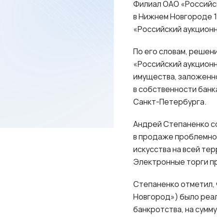
Филиал ОАО «Российс
в Нижнем Новгороде 1
«Российский аукцион
По его словам, решен
«Российский аукцион
имущества, заложенн
в собственности банк
Санкт-Петербурга.
Андрей Степаненко с
в продаже проблемног
искусства на всей те
Электронные торги п
Степаненко отметил, ч
Новгород») было реал
банкротства, на сумм