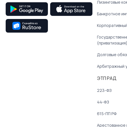
Лизинговые ко
Банкротное им
Корпоративный
Государственн
(приватизация
Долговые обяз
Арбитражный 
ЭТП РАД
223-ФЗ
44-ФЗ
615-ПП РФ
Арестованное