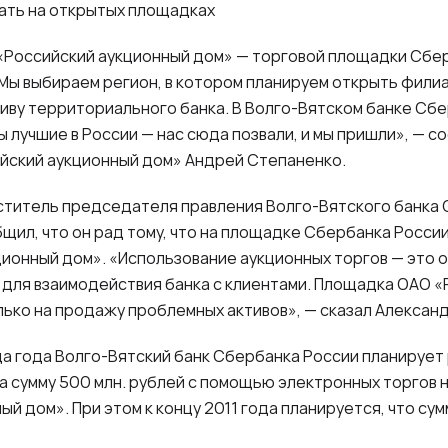
ать на открытых площадках
«Российский аукционный дом» — торговой площадки Сбе
Мы выбираем регион, в котором планируем открыть филиа
иву территориального банка. В Волго-Вятском банке Сбе
мы лучшие в России — нас сюда позвали, и мы пришли», — 
йский аукционный дом» Андрей Степаненко.
ститель председателя правления Волго-Вятского банка
щил, что он рад тому, что на площадке Сбербанка Росси
ионный дом». «Использование аукционных торгов — это 
 для взаимодействия банка с клиентами. Площадка ОАО «
лько на продажу проблемных активов», — сказал Александ
нца года Волго-Вятский банк Сбербанка России планируе
а сумму 500 млн. рублей с помощью электронных торгов
й дом». При этом к концу 2011 года планируется, что су