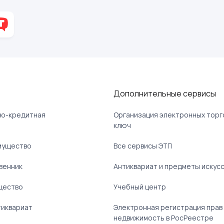
Дополнительные сервисы
ово-кредитная
Организация электронных торг
ключ
мущество
Все сервисы ЭТП
венник
Антиквариат и предметы искус
щество
Учебный центр
тиквариат
Электронная регистрация прав
недвижимость в РосРеестре