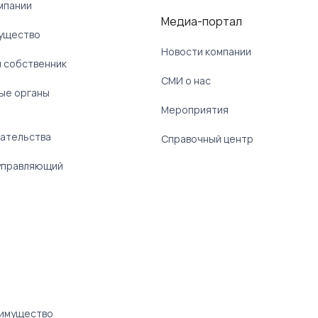
мпании
Медиа-портал
ущество
Новости компании
 собственник
СМИ о нас
ые органы
)
Мероприятия
ательства
Справочный центр
управляющий
 имущество