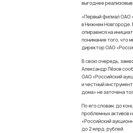
выгоднее реализовыв
«Первый филиал ОАО 
в Нижнем Новгороде. 
опираемся на инициат
понимание того, что 
директор ОАО «Росси
В свою очередь, заме
Александр Лёзов сооб
ОАО «Российский аукц
и честный инструмент
дома» не заточена то
По его словам, до ко
проблемных активов н
«Российский аукционны
до 2 млрд. рублей.