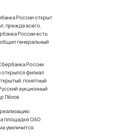
рбанка России открыт
л, прежде всего,
рбанка России есть
сообщил генеральный
 Сбербанка России
и открылся филиал
открытый, понятный
Русский аукционный
р Лёзов.
т реализацию
 на площадке ОАО
мма увеличится