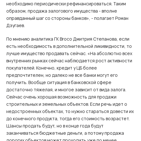
необходимо периодически рефинансироваться. Таким
образом, продажа залогового имущества - вполне
оправданный шаг со стороны банков», - полагает Роман
Дзугаев.
По мнению аналитика ГК Broco Дмитрия Степанова, если
есть необходимость в дополнительной ликивидности, то
лучше имущество продавать сейчас. «На абсолютно всех
внутренних рынках сейчас наблюдается рост активности
покупателей. Конечно, кредит у ЦБ более
предпочтителен, но далеко не все банки могут его
получить. Вообще ситуация в банковской сфере
достаточно тяжелая, и многое зависит от вида залога.
Сейчас очень хорошая возможность для продажи
строительных и земельных объектов. Если речь идет о
недостроенных объектах, то нужно стараться довести их
до конечного продукта, тогда его стоимость возрастет.
Шансы продать будут, но в конце года будут
заканчиваться бюджетные деньги, а потому продажа
дорогих объектов может проходить уже по менее