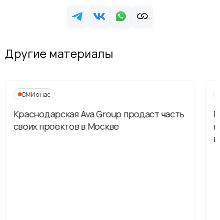
Другие материалы
СМИ о нас
Краснодарская Ava Group продаст часть
В
своих проектов в Москве
п
н