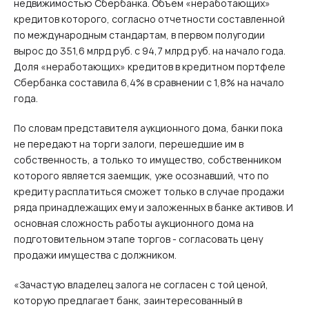
недвижимостью Сбербанка. Объем «неработающих»
кредитов которого, согласно отчетности составленной
по международным стандартам, в первом полугодии
вырос до 351,6 млрд руб. с 94,7 млрд руб. на начало года.
Доля «неработающих» кредитов в кредитном портфеле
Сбербанка составила 6,4% в сравнении с 1,8% на начало
года.
По словам представителя аукционного дома, банки пока
не передают на торги залоги, перешедшие им в
собственность, а только то имущество, собственником
которого является заемщик, уже осознавший, что по
кредиту расплатиться сможет только в случае продажи
ряда принадлежащих ему и заложенных в банке активов. И
основная сложность работы аукционного дома на
подготовительном этапе торгов - согласовать цену
продажи имущества с должником.
«Зачастую владелец залога не согласен с той ценой,
которую предлагает банк, заинтересованный в