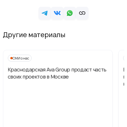
Другие материалы
СМИ о нас
Краснодарская Ava Group продаст часть
В
своих проектов в Москве
п
н