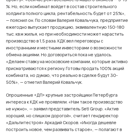
%. Но, если комбинат войдет в состав строительного
холдинга полного цикла, рентабельность будет от 25%»,
— пояснил он. По словам Валерия Ковальчука, предприятие
ежегодно выпускает продукцию, эквивалентную 150-180
тыс. кв.м жилья, но при необходимости может нарастить
производство в 1,5 раза. КДК вел переговоры с
иностранными и местными инвесторами о возможности
обмена акциями. Но договориться пока не удалось.
«Делаем ставку на московские компании, которые активно
присматриваются к региону. Готовы продать 100% акций
комбината, но думаю, что реально в сделке будут 30-
50%», — отметил Валерий Ковальчук.
Опрошенные «ДП» крупные застройщики Петербурга
интереса к КДК не проявляли. «Нам такое производство
не нужно», — заявил представитель Setl Group. «Актив
хороший, но слишком дорогой», считает гендиректор
«Дальпитестроя» Аркадий Скоров. «Иногда дешевле
построить новое, чем развивать старое», — полагают в