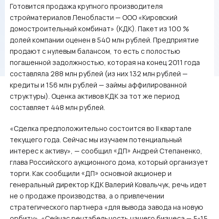
Готовится продажа крупного производителя
стройматериалов Ленобласти — ООО «Кировский
домостроительный комбинат» (КДК). Пакет из 100 %
долей компании оценен в 540 млн рублей. Предприятие
продают с нулевым балансом, то есть с полостью
погашенной задолжностью, которая на конец 2011 года
составляла 288 млн рублей (из них 132 млн рублей —
кредиты и 156 млн рублей — займы аффилированной
структуры). Оценка активов КДК за тот же период
составляет 448 млн рублей.
«Сделка предположительно состоится во II квартале
текущего года. Сейчас мы изучаем потенциальный
интерес к активу», — сообщил «ДП» Андрей Степаненко,
глава Российского аукционного дома, который организует
торги. Как сообщили «ДП» основной акционер и
генеральный директор КДК Валерий Ковальчук, речь идет
не о продаже производства, а о привлечении
стратегического партнера «для вывода завода на новую
орбиту». «Сейчас рентабельность нашего бизнеса — 5-15