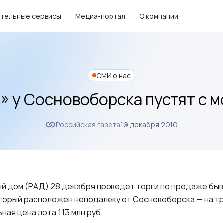
тельные сервисы
Медиа-портал
О компании
СМИ о нас
 у Сосновоборска пустят с 
Российская газета
10 декабря 2010
ый дом (РАД) 28 декабря проведет торги по продаже бы
оторый расположен неподалеку от Сосновоборска — на т
ная цена лота 113 млн руб.