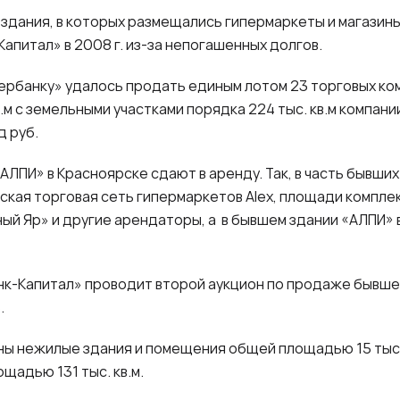
здания, в которых размещались гипермаркеты и магазин
Капитал» в
2008 г
. из-за непогашенных долгов.
бербанку» удалось продать единым лотом 23 торговых к
.м с земельными участками порядка 224 тыс. кв.м компан
д руб.
АЛПИ» в Красноярске сдают в аренду. Так, в часть бывших
ская торговая сеть гипермаркетов Alex, площади комплек
ный Яр» и другие арендаторы, а в бывшем здании «АЛПИ» 
к-Капитал» проводит второй аукцион по продаже бывше
.
ы нежилые здания и помещения общей площадью 15 тыс. 
ощадью 131 тыс. кв.м.