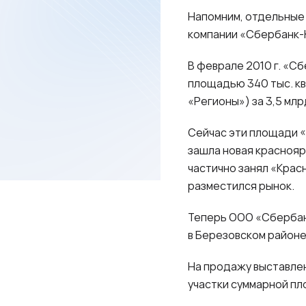
Напомним, отдельные 
компании «Сбербанк-
В феврале
2010 г
. «С
площадью 340 тыс. кв
«Регионы») за 3,5 млр
Сейчас эти площади «
зашла новая краснояр
частично занял «Крас
разместился рынок.
Теперь ООО «Сбербан
в Березовском районе
На продажу выставлен
участки сум­марной пл