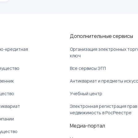
Дополнительные сервисы
ово-кредитная
Организация электронных торг
ключ
мущество
Все сервисы ЭТП
венник
Антиквариат и предметы искус
щество
Учебный центр
тиквариат
Электронная регистрация прав
недвижимость в РосРеестре
мпании
Медиа-портал
ущество