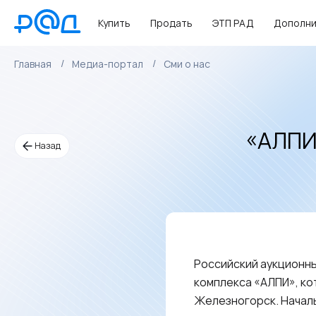
Купить
Продать
ЭТП РАД
Дополни
Главная
Медиа-портал
Сми о нас
«АЛПИ»
Назад
Российский аукционн
комплекса «АЛПИ», к
Железногорск. Началь