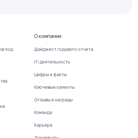
О компании
ов под
Дайджест годового отчета
IT-деятельность
Цифры и факты
ства
Ключевые клиенты
Отзывы и награды
 на
Команда
Карьера
Документы