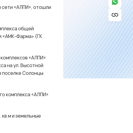
ы сети «АЛПИ», отошли
омплекса общей
ии «АМК-Фарма» (ГК
 комп­лексов «АЛПИ»
са на ул. Высотной
в по­селке Солонцы
го комплекса «АЛПИ»
кв.м и земельные