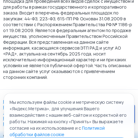
площадка для проведения всех видов сделок с имуществом и
для работы в рамках государственного и корпоративного
заказа. Входит в перечень федеральных площадок по
закупкам: 44-ФЗ, 223-ФЗ, 615-ПП РФ. Основан 31.08.2009 в
соответствии с Распоряжением Правительства РФ № 1186-р
от 19.08.2009. Является федеральным агентом по продаже
имущества, уполномоченным Правительством Российской
Федерации. Вся представленная на данном сайте
информация, касающаяся сервисов ЭТП РАД и услуг АО
«РАД», актуальна на сентябрь 2025 года, носит
исключительно информационный характер и ни при каких
условиях не является публичной офертой. Часть описанных
на данном сайте услуг оказываются с привлечением
сторонних компаний.
Пользовательское соглашение
Мы используем файлы cookie и метрическую систему
Политика АО "РАД" в отношении обработки персональных
«Яндекс.Метрика», для улучшения Вашего
данных
взаимодействия с нашим веб-сайтом и корректной его
Политика обработки файлов cookie
работы. Нажимая на кнопку «Принять» Вы выражаете
Карта сайта
согласие на их использование и с
Политикой
обработки файлов cookie
© 2009 - 2026 АО «Российский аукционный дом»