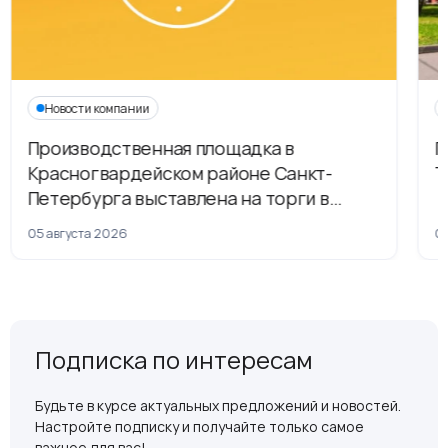
Новости компании
Производственная площадка в
Г
Красногвардейском районе Санкт-
Т
Петербурга выставлена на торги в
рамках приватизации
05 августа 2026
04
Подписка по интересам
Будьте в курсе актуальных предложений и новостей.
Настройте подписку и получайте только самое
важное для вас!