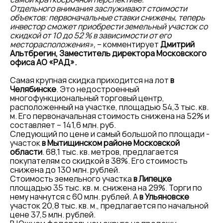
Отдельного внимания заслуживают стоимости
объектов: первоначальные ставки снижены, теперь
инвестор сможет приобрести земельный участок со
скидкой от 10 до 52 % в зависимости от его
месторасположения»,
– комментирует
Дмитрий
Альтбрегин, Заместитель директора Московского
офиса АО «РАД».
Самая крупная скидка приходится на лот
в
Челябинске
. Это недостроенный
многофункциональный торговый центр,
расположенный на участке, площадью 54,3 тыс. кв.
м. Его первоначальная стоимость снижена на 52% и
составляет – 141,6 млн. руб.
Следующий по цене и самый большой по площади -
участок
в Мытищинском районе Московской
области
. 68,1 тыс. кв. метров, предлагается
покупателям со скидкой в 38%. Его стоимость
снижена до 130 млн. рублей.
Стоимость земельного участка
в Липецке
площадью 35 тыс. кв. м. снижена на 29%. Торги по
нему начнутся с 60 млн. рублей. А
в Ульяновске
участок 20,8 тыс. кв. м., предлагается по начальной
цене 37,5 млн. рублей.