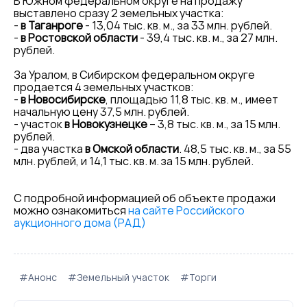
В Южном федеральном округе на продажу
выставлено сразу 2 земельных участка:
-
в Таганроге
- 13,04 тыс. кв. м., за 33 млн. рублей.
-
в Ростовской области
- 39,4 тыс. кв. м., за 27 млн.
рублей.
За Уралом, в Сибирском федеральном округе
продается 4 земельных участков:
-
в Новосибирске
, площадью 11,8 тыс. кв. м., имеет
начальную цену 37,5 млн. рублей.
- участок
в Новокузнецке
– 3,8 тыс. кв. м., за 15 млн.
рублей.
- два участка
в Омской области
. 48,5 тыс. кв. м., за 55
млн. рублей, и 14,1 тыс. кв. м. за 15 млн. рублей.
С подробной информацией об объекте продажи
можно ознакомиться
на сайте Российского
аукционного дома (РАД)
#Анонс
#Земельный участок
#Торги