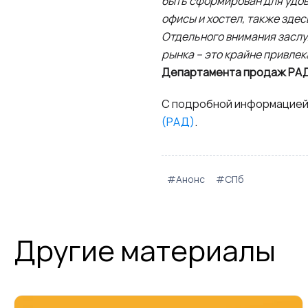
быть сформирован для удо
офисы и хостел, также здес
Отдельного внимания заслуж
рынка – это крайне привлек
Департамента продаж РАД
С подробной информацией
(РАД)
.
#Анонс
#СПб
Другие материалы