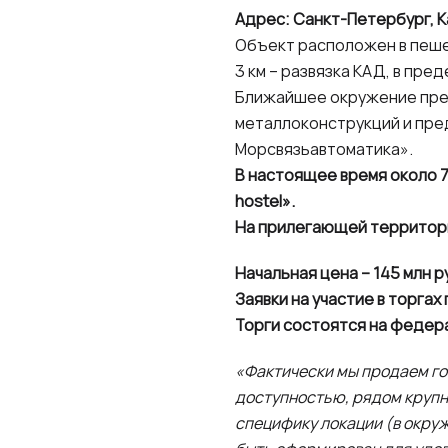
Адрес: Санкт-Петербург, Ка
Объект расположен в пешей
3 км – развязка КАД, в пре
Ближайшее окружение пре
металлоконструкций и пре
Морсвязьавтоматика».
В настоящее время около 7
hostel».
На прилегающей территори
Начальная цена – 145 млн р
Заявки на участие в торгах
Торги состоятся на федер
«Фактически мы продаем го
доступностью, рядом крупн
специфику локации (в окру