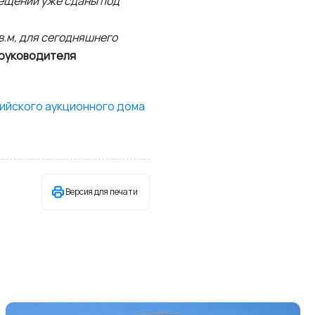
ещений уже сданы под
в.м, для сегодняшнего
 руководителя
сийского аукционного дома
Версия для печати