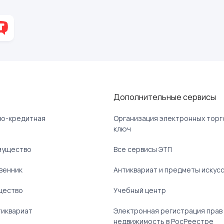
Дополнительные сервисы
ово-кредитная
Организация электронных торг
ключ
мущество
Все сервисы ЭТП
венник
Антиквариат и предметы искус
щество
Учебный центр
тиквариат
Электронная регистрация прав
недвижимость в РосРеестре