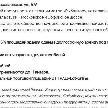
раваевская ул., 57А.
 доступности от станции метро «Рыбацкое», на первой 
делах 15 км – Московское и Софийское шоссе.
дставлено общественно-деловой и промышленной застр
дприятие по производству промышленного и судового о
5% площадей здания сданы в долгосрочную аренду под о
и есть парковка для автомобилей.
ублей.
 принимаются до 11 января.
альной торговой площадке ЭТП РАД–Lot-online.
товый арендный бизнес. Здание расположено в районе с 
ые автомагистрали – Московское, Софийское, Мурманское
жении производственно-складских предприятий), состав а