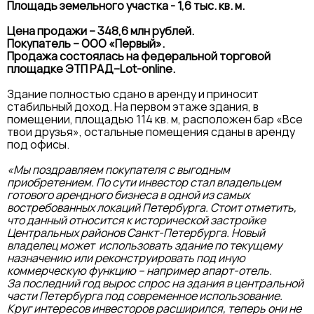
Площадь земельного участка - 1,6 тыс. кв. м.
Цена продажи – 348,6 млн рублей.
Покупатель – ООО «Первый».
Продажа состоялась на федеральной торговой
площадке ЭТП РАД–Lot-online.
Здание полностью сдано в аренду и приносит
стабильный доход. На первом этаже здания, в
помещении, площадью 114 кв. м, расположен бар «Все
твои друзья», остальные помещения сданы в аренду
под офисы.
«Мы поздравляем покупателя с выгодным
приобретением. По сути инвестор стал владельцем
готового арендного бизнеса в одной из самых
востребованных локаций Петербурга. Стоит отметить,
что данный относится к исторической застройке
Центральных районов Санкт-Петербурга. Новый
владелец может использовать здание по текущему
назначению или реконструировать под иную
коммерческую функцию – например апарт-отель.
За последний год вырос спрос на здания в центральной
части Петербурга под современное использование.
Круг интересов инвесторов расширился, теперь они не