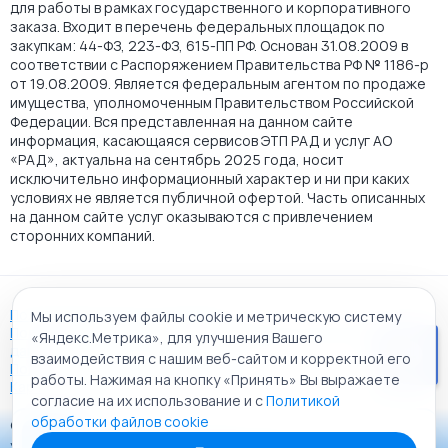
для работы в рамках государственного и корпоративного
заказа. Входит в перечень федеральных площадок по
закупкам: 44-ФЗ, 223-ФЗ, 615-ПП РФ. Основан 31.08.2009 в
соответствии с Распоряжением Правительства РФ № 1186-р
от 19.08.2009. Является федеральным агентом по продаже
имущества, уполномоченным Правительством Российской
Федерации. Вся представленная на данном сайте
информация, касающаяся сервисов ЭТП РАД и услуг АО
«РАД», актуальна на сентябрь 2025 года, носит
исключительно информационный характер и ни при каких
условиях не является публичной офертой. Часть описанных
на данном сайте услуг оказываются с привлечением
сторонних компаний.
Пользовательское соглашение
Мы используем файлы cookie и метрическую систему
Политика АО "РАД" в отношении обработки персональных
«Яндекс.Метрика», для улучшения Вашего
данных
взаимодействия с нашим веб-сайтом и корректной его
Политика обработки файлов cookie
работы. Нажимая на кнопку «Принять» Вы выражаете
Карта сайта
согласие на их использование и с
Политикой
обработки файлов cookie
© 2009 - 2026 АО «Российский аукционный дом»
Приложение «РАД Каталог»
универсальная торговая площадка. Все права защищены.