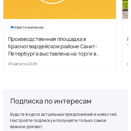
Новости компании
Производственная площадка в
Г
Красногвардейском районе Санкт-
Т
Петербурга выставлена на торги в
рамках приватизации
05 августа 2026
04
Подписка по интересам
Будьте в курсе актуальных предложений и новостей.
Настройте подписку и получайте только самое
важное для вас!