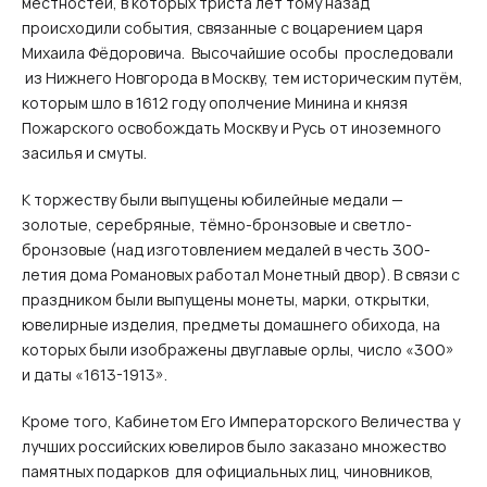
местностей, в которых триста лет тому назад
происходили события, связанные с воцарением царя
Михаила Фёдоровича. Высочайшие особы проследовали
из Нижнего Новгорода в Москву, тем историческим путём,
которым шло в 1612 году ополчение Минина и князя
Пожарского освобождать Москву и Русь от иноземного
засилья и смуты.
К торжеству были выпущены юбилейные медали —
золотые, серебряные, тёмно-бронзовые и светло-
бронзовые (над изготовлением медалей в честь 300-
летия дома Романовых работал Монетный двор). В связи с
праздником были выпущены монеты, марки, открытки,
ювелирные изделия, предметы домашнего обихода, на
которых были изображены двуглавые орлы, число «300»
и даты «1613-1913».
Кроме того, Кабинетом Его Императорского Величества у
лучших российских ювелиров было заказано множество
памятных подарков для официальных лиц, чиновников,