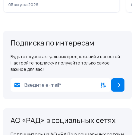
рамках приватизации
05 августа 2026
04
Подписка по интересам
Будьте в курсе актуальных предложений и новостей.
Настройте подписку и получайте только самое
важное для вас!
АО «РАД» в социальных сетях
Подпишитесь на АО «РАД» в социальных сетях и