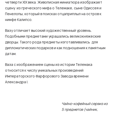
четверти XIX века. Живописная миниатюра изображает
сцену из греческого мифа о Телемаке, сыне Одиссея и
Пенелопы, который в поисках отцаприплыл на остров к
нимфе Калипсо.
Вазу отличает высокий художественный уровень.
Подобными предметами украшались великокняжеские
дворцы. Такого рода предметы изготавливались для
дипломатических подарков и как подношения к памятным
датам.
Ваза с изображением сцены из истории Телемака
относится к числу уникальных произведений
Императорского Фарфорового Завода времени
Александра I.
Чайно-кофейный сервиз из
5 предметов (чайник,