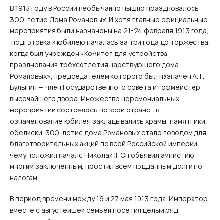
В 1913 году в России необычайно пышно праздновалось
300-летие Дома Романовых. И хотя главные официальные
мероприятия были назначены на 21-24 февраля 1913 года,
подготовка к юбилею началась за три года до торжества,
когда был учрежден «Комитет для устройства
празднования трёхсотлетия царствующего дома
Романовых», председателем которого был назначен А. Г.
Булыгин — член Государственного совета и гофмейстер
высочайшего двора. Множество церемониальных
мероприятий состоялось по всей стране : в
ознаменование юбилея закладывались храмы, памятники,
обелиски. 300-летие дома Романовых стало поводом для
благотворительных акций по всей Российской империи,
чему положил начало Николай II. Он объявил амнистию
многим заключённым, простил всем подданным долги по
налогам.
В период времени между 16 и 27 мая 1913 года Император
вместе с августейшей семьёй посетил целый ряд