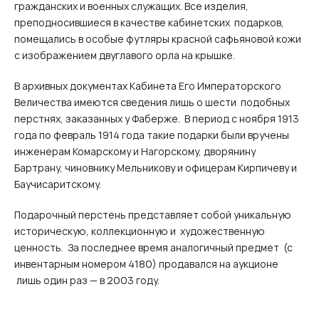
гражданских и военных служащих. Все изделия,
преподносившиеся в качестве кабинетских подарков,
помещались в особые футляры красной сафьяновой кожи
с изображением двуглавого орла на крышке.
В архивных документах Кабинета Его Императорского
Величества имеются сведения лишь о шести подобных
перстнях, заказанных у Фаберже. В период с ноября 1913
года по февраль 1914 года такие подарки были вручены
инженерам Комарскому и Нагорскому, дворянину
Бартрану, чиновнику Мельникову и офицерам Кирпичеву и
Баучисаритскому.
Подарочный перстень представляет собой уникальную
историческую, коллекционную и художественную
ценность. За последнее время аналогичный предмет (с
инвентарным номером 4180) продавался на аукционе
лишь один раз — в 2003 году.