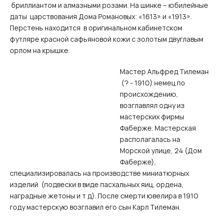
бриллиантом и алмазными розами. На шинке – юбилейные
даты царствования Дома Романовых: «1613» и «1913».
Перстень находится в оригинальном кабинетском
футляре красной сафьяновой кожи с золотым двуглавым
орлом на крышке.
Мастер Альфред Тилеман
(? - 1910) немец по
происхождению,
возглавлял одну из
мастерских фирмы
Фаберже. Мастерская
располагалась на
Морской улице, 24 (Дом
Фаберже),
специализировалась на производстве миниатюрных
изделий (подвески в виде пасхальных яиц, ордена,
наградные жетоны и т д). После смерти ювелира в 1910
году мастерскую возглавил его сын Карл Тилеман.