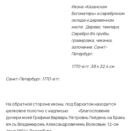
Икона «Казанская
Богоматерь» в серебряном
окладе и деревянном
киоте. Дерево, темпера.
Серебро 84 пробы,
гравировка, чеканка,
золочение. Санкт-
Петербург.
1770-е гг. 39 х 32,4 см
Санкт-Петербург. 1770-е гг.
На обратной стороне иконы, под бархатом находится
шелковое полотно с надписью «Благословенiе
дочери моей Графини Варваръ Петровнъ Гейденъ на бракъ
ея съ Владимиромъ Александровичемъ Волковым. 12-ое
Jюня 1894г. Петербург.