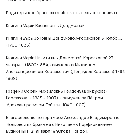
Родительское благословенiе в четырехъ поколенияхъ:
Княгини Марiи ВасильевныДондуковой
Княгини Въры Jоновны Дондуковой-Косаковой 5 ноябр…..
(1780-1833)
Княгини Марiи Никитишны Донуковой-Корсаковой 27
января…. (1802-1884; замужем за Михаилом
Александровичем Корсаковым (Дондуков-Корсаков) 1794-
1869)
Графини Софии Михайловны Гейденъ(Дондукова-
Корсакова) ( 1845 – 1907) ( замужем за Пётром
Александровичем Гейден, 1840-1907)
Благословенiе дочери моей Александре Владимировне
Волковой на бракъ ея с Николаемъ Порфириевичем
Будикиным 21 января 1940года Лондон.