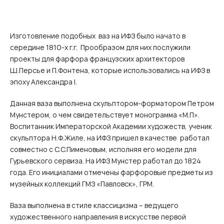
Изготовление подобных ваз на ИФЗ было начато в
середине 1810-х г.г. Прообразом для них послужили
проекты для фарфора французских архитекторов
Ш.Персье и П.Фонтена, которые использовались на ИФЗ в
эпоху Александра I.
Данная ваза выполнена скульптором-форматором Петром
Мунстером, о чем свидетельствует монограмма «М.П».
Воспитанник Императорской Академии художеств, ученик
скульптора Н.Ф.Жиле, на ИФЗ пришел в качестве работал
совместно с С.С.Пименовым, исполняя его модели для
Гурьевского сервиза. На ИФЗ Мунстер работал до 1824
года. Его инициалами отмечены фарфоровые предметы из
музейных коллекций ГМЗ «Павловск», ГРМ.
Ваза выполнена в стиле классицизма – ведущего
художественного направления в искусстве первой