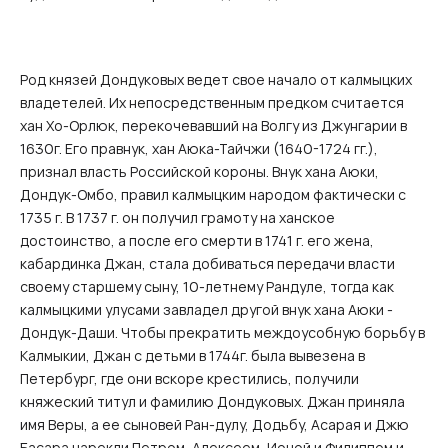
Род князей Дондуковых ведет свое начало от калмыцких
владетелей. Их непосредственным предком считается
хан Хо-Орлюк, перекочевавший на Волгу из Джунгарии в
1630г. Его правнук, хан Аюка-Тайчжи ‎(1640-1724 гг.)‎,
признал власть Российской короны. Внук хана Аюки,
Дондук-Омбо, правил калмыцким народом фактически с
1735 г. В 1737 г. он получил грамоту на ханское
достоинство, а после его смерти в 1741 г. его жена,
кабардинка Джан, стала добиваться передачи власти
своему старшему сыну, 10-летнему Рандуле, тогда как
калмыцкими улусами завладел другой внук хана Аюки -
Дондук-Даши. Чтобы прекратить междоусобную борьбу в
Калмыкии, Джан с детьми в 1744г. была вывезена в
Петербург, где они вскоре крестились, получили
княжеский титул и фамилию Дондуковых. Джан приняла
имя Веры, а ее сыновей Ран-дулу, Додьбу, Асарая и Джю
Басара нарекли Петром, Алексеем, Ионой и Филиппом и