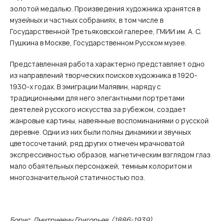
золотой медалью. Произведения художника хранятся в
музейных и частных собраниях, в том числе в
Государственной Третьяковской галерее, ГМИИ им. А. С.
Пушкина в Москве, Государственном Русском музее.
Представленная работа характерно представляет одно
из направлений творческих поисков художника в 1920-
1930-х годах. В эмиграции Малявин, наряду с
традиционными для него элегантными портретами
деятелей русского искусства за рубежом, создает
жанровые картины, навеянные воспоминаниями о русской
деревне. Одни из них были полны динамики и звучных
цветосочетаний, ряд других отмечен мрачноватой
экспрессивностью образов, магнетическим взглядом глаз
мало обаятельных персонажей, темным колоритом и
многозначительной статичностью поз.
Борис Дмитриевич Григорьев (1886-1939)