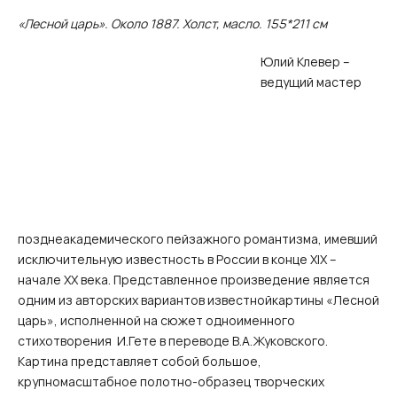
«Лесной царь». Около 1887. Холст, масло. 155*211 см
Юлий Клевер –
ведущий мастер
позднеакадемического пейзажного романтизма, имевший
исключительную известность в России в конце XIX –
начале XX века. Представленное произведение является
одним из авторских вариантов известнойкартины «Лесной
царь», исполненной на сюжет одноименного
стихотворения И.Гете в переводе В.А.Жуковского.
Картина представляет собой большое,
крупномасштабное полотно-образец творческих