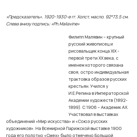
«Предсказатель». 1920-1930-е гг. Холст, масло. 92*73,5 см.
Слева внизу подпись: «Ph.Maliavine»
Филипп Малявин – крупный
русский живописец и
рисовальщик конца XIX -
первой трети XX века, с
именем которого связана
своя, остро индивидуальная
трактовка образов русских
крестьян. Учился у
И.Е.Репина в Императорской
Академии художеств (1892-
1899). С 1906 – Академик АХ.
Участвовал в выставках
объединений «Мир искусства» и «Союз русских
художников». На Всемирной Парижской выставке 1900
года его полотно «Смех» было отмечено Большой