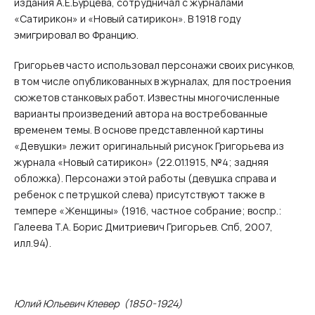
издания А.Е.Бурцева, сотрудничал с журналами
«Сатирикон» и «Новый сатирикон». В 1918 году
эмигрировал во Францию.
Григорьев часто использовал персонажи своих рисунков,
в том числе опубликованных в журналах, для построения
сюжетов станковых работ. Известны многочисленные
варианты произведений автора на востребованные
временем темы. В основе представленной картины
«Девушки» лежит оригинальный рисунок Григорьева из
журнала «Новый сатирикон» (22.01.1915, №4; задняя
обложка). Персонажи этой работы (девушка справа и
ребенок с петрушкой слева) присутствуют также в
темпере «Женщины» (1916, частное собрание; воспр.:
Галеева Т.А. Борис Дмитриевич Григорьев. Спб, 2007,
илл.94).
Юлий Юльевич Клевер (1850-1924)