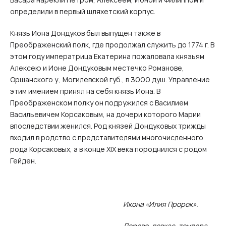
определили в первый шляхетский корпус.
Князь Иона Дондуков был выпущен также в
Преображенский полк, где продолжал служить до 1774 г. В
этом году императрица Екатерина пожаловала князьям
Алексею и Ионе Дондуковым местечко Романове,
Оршанского у., Могилевской губ., в 3000 душ. Управление
этим имением принял на себя князь Иона. В
Преображенском полку он подружился с Василием
Васильевичем Корсаковым, на дочери которого Марии
впоследствии женился. Род князей Дондуковых трижды
входил в родство с представителями многочисленного
рода Корсаковых, а в конце XIX века породнился с родом
Гейден.
Икона «Илия Пророк».
Дерево, левкас, темпера.