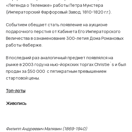
«Легенда о Телемаке» работы Петра Мунстера
(Императорский Фарфоровый Завод, 1810-1820 г.г.).
Событием обещает стать появление на аукционе
подарочного перстня от Кабинета Его Императорского
Величества в ознаменование 300-летия Дома Романовых
работы Фаберже.
В последний раз аналогичный предмет появлялся на
рынке в 2003 году на нью-йоркских торгах Christie`s и был
продан за $50 000 с пятикратным превышением
стартовой цены.
Топ-лоты
Живопись
Филипп Андреевич Малявин (1869-1940)