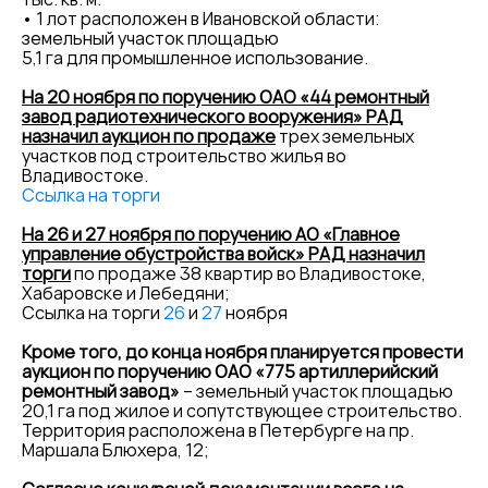
• 1 лот расположен в Ивановской области:
земельный участок площадью
5,1 га для промышленное использование.
На 20 ноября по поручению ОАО «44 ремонтный
завод радиотехнического вооружения» РАД
назначил аукцион по продаже
трех земельных
участков под строительство жилья во
Владивостоке.
Ссылка на торги
На 26 и 27 ноября по поручению АО «Главное
управление обустройства войск» РАД назначил
торги
по продаже 38 квартир во Владивостоке,
Хабаровске и Лебедяни;
Ссылка на торги
26
и
27
ноября
Кроме того, до конца ноября планируется провести
аукцион по поручению ОАО «775 артиллерийский
ремонтный завод»
– земельный участок площадью
20,1 га под жилое и сопутствующее строительство.
Территория расположена в Петербурге на пр.
Маршала Блюхера, 12;