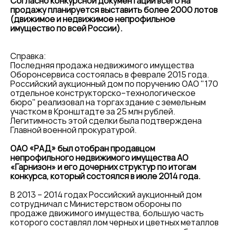
Согласно конкурсной документации всего на
продажу планируется выставить более 2000 лотов
(движимое и недвижимое непрофильное
имущество по всей России).
Справка:
Последняя продажа недвижимого имущества
Оборонсервиса состоялась в феврале 2015 года.
Российский аукционный дом по поручению ОАО "170
отдельное конструкторско–технологическое
бюро" реализовал на торгах здание с земельным
участком в Кронштадте за 25 млн рублей.
Легитимность этой сделки была подтверждена
Главной военной прокуратурой.
ОАО «РАД» был отобран продавцом
непрофильного недвижимого имущества АО
«Гарнизон» и его дочерних структур по итогам
конкурса, который состоялся в июле 2014 года.
В 2013 – 2014 годах Российский аукционный дом
сотрудничал с Министерством обороны по
продаже движимого имущества, большую часть
которого составлял лом черных и цветных металлов